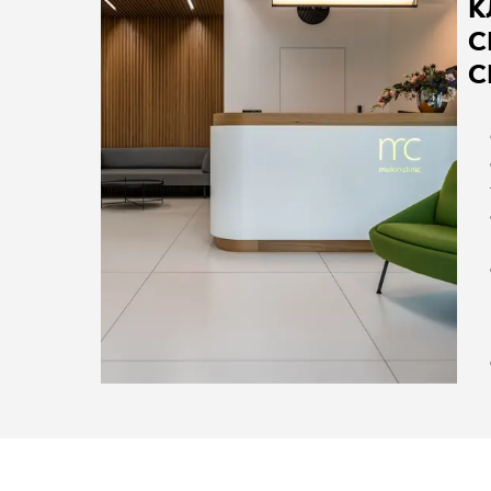
К
C
С