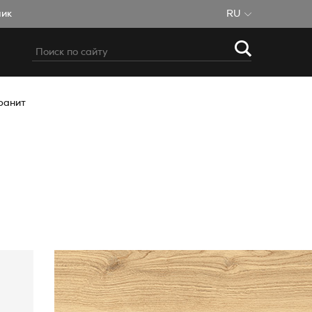
чик
RU
ранит