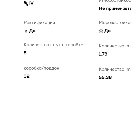
износостойко
IV
Не применяет
Ректификация
Морозостойко
Да
Да
Количество штук в коробке
Количество
m
5
1.73
коробка/поддон
Количество
m
32
55.36