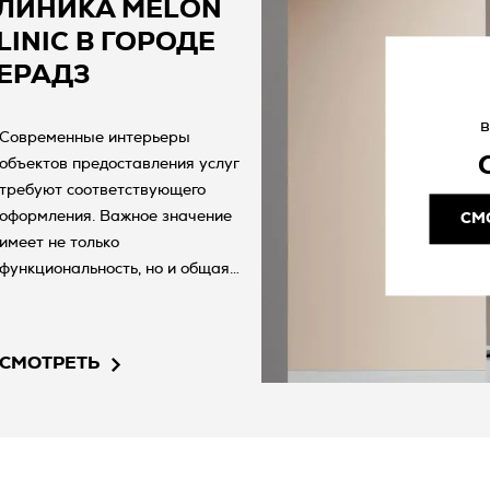
ЛИНИКА MELON
LINIC В ГОРОДЕ
ЕРАДЗ
в
Современные интерьеры
объектов предоставления услуг
требуют соответствующего
оформления. Важное значение
СМ
имеет не только
функциональность, но и общая
атмосфера, создаваемая
благодаря правильному
подбору оборудования и
СМОТРЕТЬ
отделочных материалов. В
стоматологической клинике
«Melon Clinic» в городе Серадз
решили сделать ставку на
проверенную керамическую