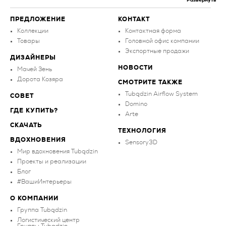
ПРЕДЛОЖЕНИЕ
КОНТАКТ
Коллекции
Контактная форма
Товары
Головной офис компании
Экспортные продажи
ДИЗАЙНЕРЫ
НОВОСТИ
Мачей Зень
Дорота Козяра
СМОТРИТЕ ТАКЖЕ
Tubądzin Airflow System
СОВЕТ
Domino
ГДЕ КУПИТЬ?
Arte
СКАЧАТЬ
ТЕХНОЛОГИЯ
ВДОХНОВЕНИЯ
Sensory3D
Мир вдохновения Tubądzin
Проекты и реализации
Блог
#ВашиИнтерьеры
О КОМПАНИИ
Группа Tubądzin
Логистический центр
Группы Tubądzin