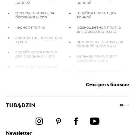
ванной
ванной
медная плитка для
голубая плитка для
бассейна и спа
ванной
черная плитка
разноцветная плитка
для бассейна и спа
золотистая плитка для
кухни
оранжевая плитка для
гостиной и спальни
серебристая плитка
для бассейна и спа
зеленая плитка для
бассейна и спа
плитка для ступеней
разноцветная плитка
для кухни
оранжевая плитка для
кухни
Смотреть больше
коричневая плитка для
балкона и террасы
зеленая плитка для
кухни
темно-синяя плитка
для бассейна и спа
желтая плитка для
RU
бассейна и спа
желтая плитка
разноцветная плитка
для балкона и
кухня
террасы
Newsletter
красная плитка для