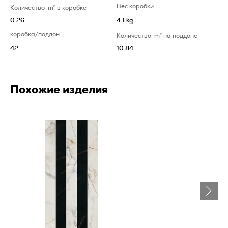
Вес коробки
Количество
m
2
в коробке
0.26
4.1 kg
коробка/поддон
Количество
m
2
на поддоне
42
10.84
Похожие изделия