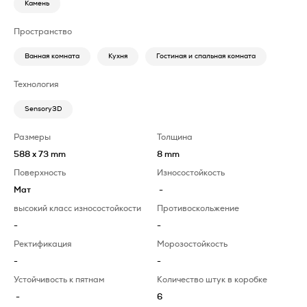
Камень
Пространство
Ванная комната
Кухня
Гостиная и спальная комната
Технология
Sensory3D
Размеры
Толщина
588 x 73 mm
8 mm
Поверхность
Износостойкость
Мат
-
высокий класс износостойкости
Противоскольжение
-
-
Ректификация
Морозостойкость
-
-
Устойчивость к пятнам
Количество штук в коробке
-
6