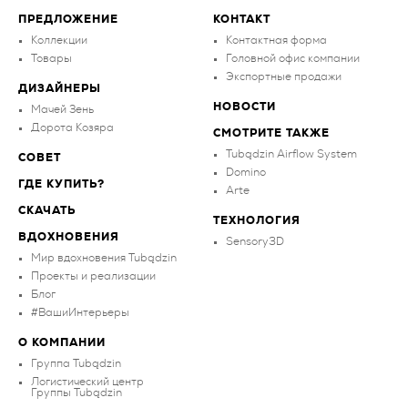
ПРЕДЛОЖЕНИЕ
КОНТАКТ
Коллекции
Контактная форма
Товары
Головной офис компании
Экспортные продажи
ДИЗАЙНЕРЫ
НОВОСТИ
Мачей Зень
Дорота Козяра
СМОТРИТЕ ТАКЖЕ
Tubądzin Airflow System
СОВЕТ
Domino
ГДЕ КУПИТЬ?
Arte
СКАЧАТЬ
ТЕХНОЛОГИЯ
ВДОХНОВЕНИЯ
Sensory3D
Мир вдохновения Tubądzin
Проекты и реализации
Блог
#ВашиИнтерьеры
О КОМПАНИИ
Группа Tubądzin
Логистический центр
Группы Tubądzin