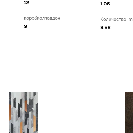
12
1.06
коробка/поддон
Количество
m
9
9.56