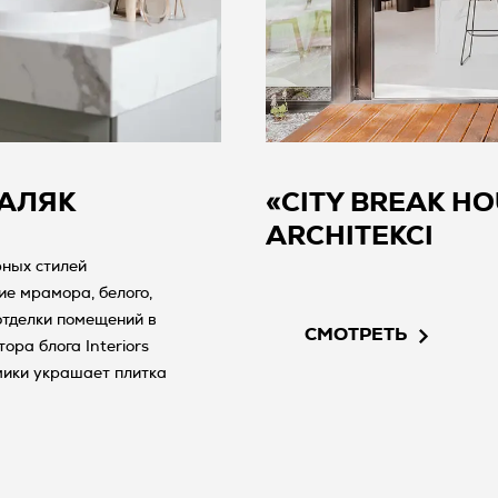
ХАЛЯК
«CITY BREAK H
ARCHITEKCI
рных стилей
 отделки помещений в
СМОТРЕТЬ
ора блога Interiors
мики украшает плитка