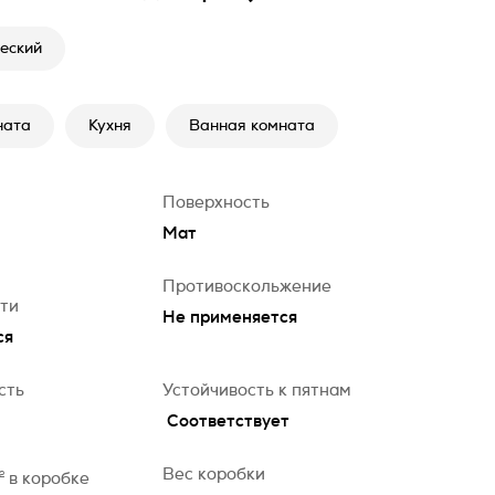
еский
ната
Кухня
Ванная комната
Поверхность
Мат
Противоскольжение
сти
Не применяется
ся
сть
Устойчивость к пятнам
Соответствует
Вес коробки
2
в коробке