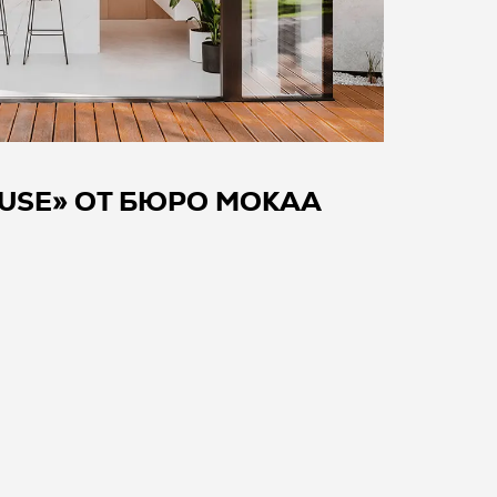
OUSE» ОТ БЮРО MOKAA