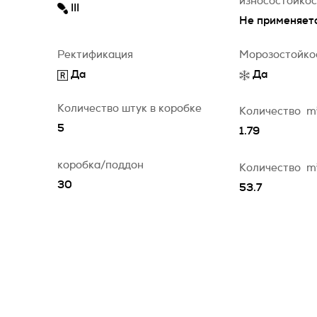
износостойко
III
Не применяет
Ректификация
Морозостойко
Да
Да
Количество штук в коробке
Количество
m
5
1.79
коробка/поддон
Количество
m
30
53.7