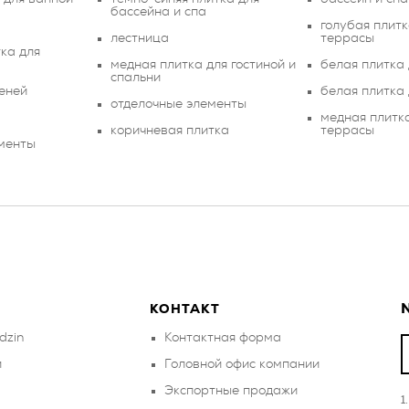
бассейна и спа
голубая плитк
лестница
террасы
ка для
медная плитка для гостиной и
белая плитка 
спальни
пеней
белая плитка
отделочные элементы
медная плитк
коричневая плитка
террасы
ементы
N
КОНТАКТ
dzin
Контактная форма
и
Головной офис компании
Экспортные продажи