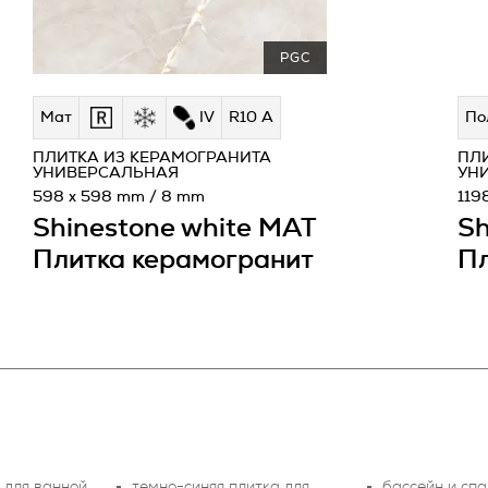
PGC
Мат
IV
R10 A
По
ПЛИТКА ИЗ КЕРАМОГРАНИТА
ПЛ
УНИВЕРСАЛЬНАЯ
УН
598 x 598 mm / 8 mm
119
Shinestone white MAT
Sh
Плитка керамогранит
Пл
 для ванной
темно-синяя плитка для
бассейн и спа