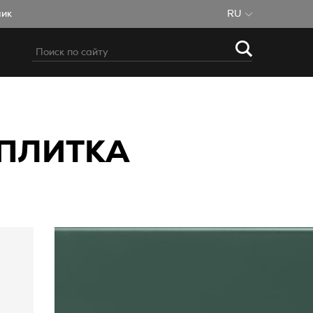
чик
RU
 ПЛИТКА