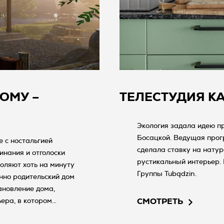
ОМУ –
ТЕЛЕСТУДИЯ К
Экология задала идею п
Босацкой. Ведущая прогр
е с ностальгией
сделала ставку на нату
инания и отголоски
рустикальный интерьер. 
оляют хоть на минуту
Группы Tubądzin.
нно родительский дом
ановление дома,
ьера, в котором
СМОТРЕТЬ