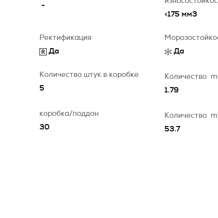
износостойко
-
<175 мм3
Ректификация
Морозостойко
Да
Да
Количество штук в коробке
Количество
m
5
1.79
коробка/поддон
Количество
m
30
53.7