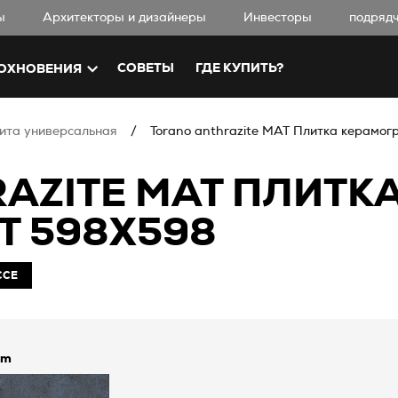
ы
Aрхитекторы и дизайнеры
Инвесторы
подряд
СОВЕТЫ
ГДЕ КУПИТЬ?
ОХНОВЕНИЯ
ита универсальная
Torano anthrazite MAT Плитка керамог
AZITE MAT ПЛИТК
Т 598X598
ССЕ