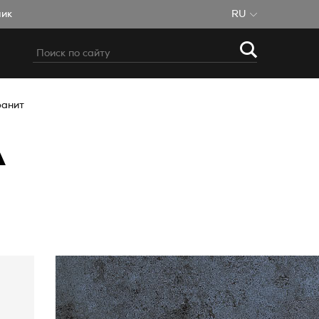
чик
RU
ранит
А