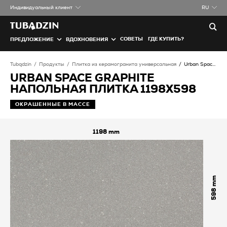
Индивидуальный клиент
RU
СОВЕТЫ
ГДЕ КУПИТЬ?
ПРЕДЛОЖЕНИЕ
ВДОХНОВЕНИЯ
Tubądzin
Продукты
Плитка из керамогранита универсальная
Urban Space graphite Напольная плитка
URBAN SPACE GRAPHITE
НАПОЛЬНАЯ ПЛИТКА 1198X598
ОКРАШЕННЫЕ В МАССЕ
1198
598