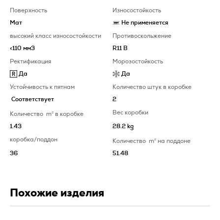
Поверхность
Износостойкость
Мат
Не применяется
высокий класс износостойкости
Противоскольжение
<110 мм3
R11 B
Ректификация
Морозостойкость
Да
Да
Устойчивость к пятнам
Количество штук в коробке
Соответствует
2
Вес коробки
Количество
m
2
в коробке
1.43
28.2 kg
коробка/поддон
Количество
m
2
на поддоне
36
51.48
Похожие изделия