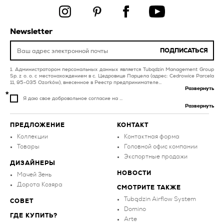
гостиной и спальни
красная плитка для
кухни
графитовая плитка
Newsletter
оранжевая плитка для
белая плитка
балкона и террасы
ПОДПИСАТЬСЯ
разноцветная плитка
ванная комната
для ванной
Администратором персональных данных является Tubądzin Management Group
Sp. z o. o. с местонахождением в с. Цедровице Парцела (адрес: Cedrowice Parcela
11, 95-035 Ozorków), внесенное в Реестр предпринимателе...
Развернуть
Я даю свое добровольное согласие на ...
Развернуть
ПРЕДЛОЖЕНИЕ
КОНТАКТ
Коллекции
Контактная форма
Товары
Головной офис компании
Экспортные продажи
ДИЗАЙНЕРЫ
НОВОСТИ
Мачей Зень
Дорота Козяра
СМОТРИТЕ ТАКЖЕ
Tubądzin Airflow System
СОВЕТ
Domino
ГДЕ КУПИТЬ?
Arte