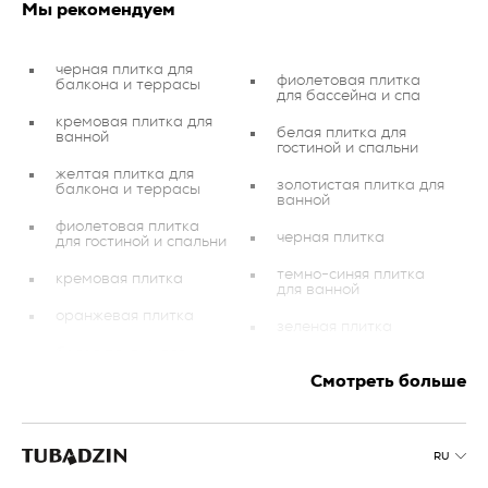
Мы рекомендуем
черная плитка для
фиолетовая плитка
балкона и террасы
для бассейна и спа
кремовая плитка для
белая плитка для
ванной
гостиной и спальни
желтая плитка для
золотистая плитка для
балкона и террасы
ванной
фиолетовая плитка
черная плитка
для гостиной и спальни
темно-синяя плитка
кремовая плитка
для ванной
оранжевая плитка
зеленая плитка
белая плитка для
кухня
балкона и террасы
Смотреть больше
темно-синяя плитка
лестница
для бассейна и спа
розовая плитка
бежевая плитка для
RU
ванной
розовая плитка для