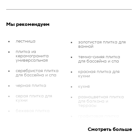
Мы рекомендуем
лестница
золотистая плитка для
ванной
плитка из
керамогранита
темно-синяя плитка
универсальная
для бассейна и спа
серебристая плитка
красная плитка для
для бассейна и спа
кухни
черная плитка
кухня
серая плитка для
разноцветная плитка
кухни
для балкона и
террасы
бежевая плитка
графитовая плитка
для гостиной и спальни
плитка для ванной
Смотреть больше
бежевая плитка для
темно-синяя плитка
бассейна и спа
для кухни