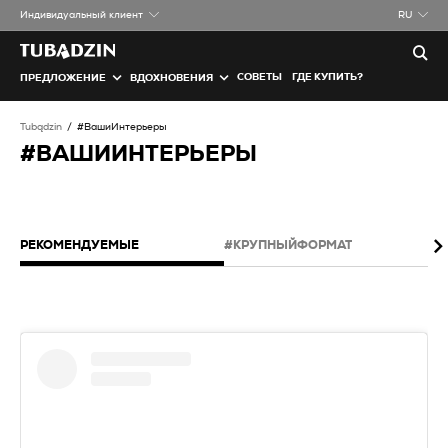
Индивидуальный клиент
RU
СОВЕТЫ
ГДЕ КУПИТЬ?
ПРЕДЛОЖЕНИЕ
ВДОХНОВЕНИЯ
Tubądzin
#ВашиИнтерьеры
#ВАШИИНТЕРЬЕРЫ
РЕКОМЕНДУЕМЫЕ
#KРУПНЫЙФОРМАТ
#P