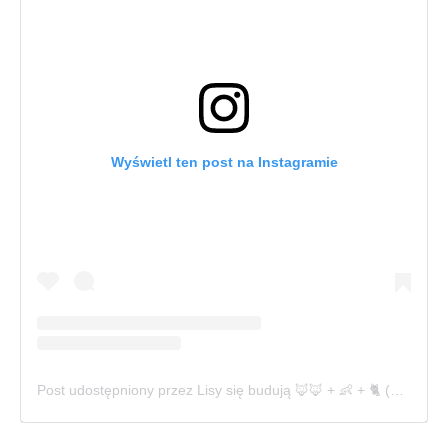
Wyświetl ten post na Instagramie
Post udostępniony przez Lisy się budują 🦊🦊 + 👶 + 🐈 (@lisy_sie_buduja)