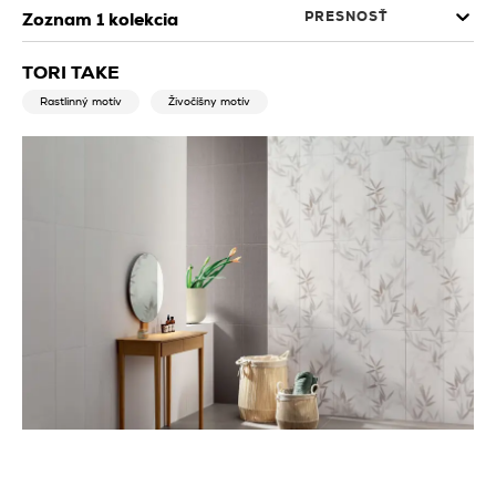
PRESNOSŤ
Zoznam
1
kolekcia
TORI TAKE
Rastlinný motív
Živočíšny motív