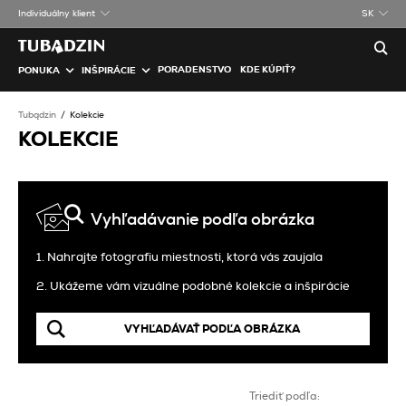
Individuálny klient
SK
PORADENSTVO
KDE KÚPIŤ?
PONUKA
INŠPIRÁCIE
Tubądzin
Kolekcie
KOLEKCIE
Vyhľadávanie podľa obrázka
1. Nahrajte fotografiu miestnosti, ktorá vás zaujala
2. Ukážeme vám vizuálne podobné kolekcie a inšpirácie
VYHĽADÁVAŤ PODĽA OBRÁZKA
Triediť podľa: