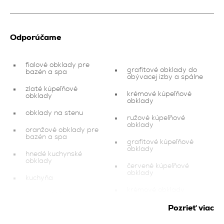
Odporúčame
fialové obklady pre
grafitové obklady do
bazén a spa
obývacej izby a spálne
zlaté kúpeľňové
krémové kúpeľňové
obklady
obklady
obklady na stenu
ružové kúpeľňové
obklady
oranžové obklady pre
bazén a spa
grafitové kúpeľňové
obklady
hnedé kuchynské
obklady
červené kúpeľňové
obklady
kuchyňa
krémové obklady
čierne obklady na
balkón a terasu
oranžové obklady do
Pozrieť viac
obývacej izby a spálne
červené obklady do