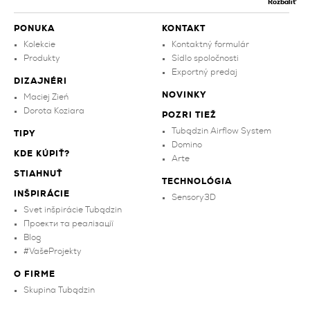
Rozbaliť
PONUKA
KONTAKT
Kolekcie
Kontaktný formulár
Produkty
Sídlo spoločnosti
Exportný predaj
DIZAJNÉRI
NOVINKY
Maciej Zień
Dorota Koziara
POZRI TIEŽ
Tubądzin Airflow System
TIPY
Domino
KDE KÚPIŤ?
Arte
STIAHNUŤ
TECHNOLÓGIA
INŠPIRÁCIE
Sensory3D
Svet inšpirácie Tubądzin
Проекти та реалізації
Blog
#VašeProjekty
O FIRME
Skupina Tubądzin