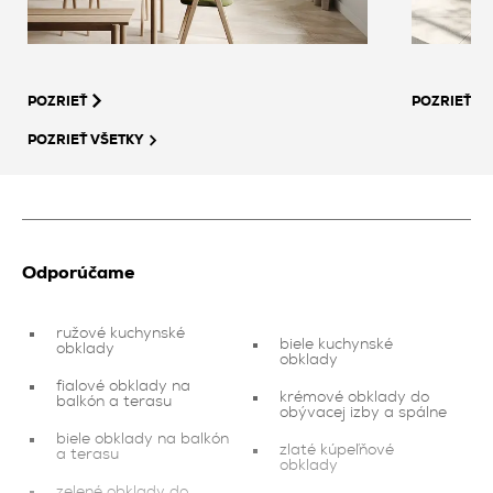
POZRIEŤ
POZRIEŤ
POZRIEŤ VŠETKY
Odporúčame
ružové kuchynské
biele kuchynské
obklady
obklady
fialové obklady na
krémové obklady do
balkón a terasu
obývacej izby a spálne
biele obklady na balkón
zlaté kúpeľňové
a terasu
obklady
zelené obklady do