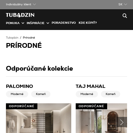
Individuálny klient
SK
PORADENSTVO
KDE KÚPIŤ?
PONUKA
INŠPIRÁCIE
Tubądzin
Prírodné
PRÍRODNÉ
Odporúčané kolekcie
PALOMINO
TAJ MAHAL
Moderné
Kameň
Moderné
Kameň
ODPORÚČANÉ
ODPORÚČANÉ