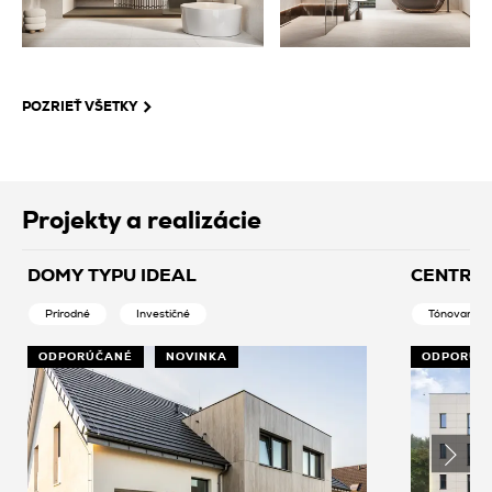
POZRIEŤ VŠETKY
Projekty a realizácie
DOMY TYPU IDEAL
CENTRUM
Prírodné
Investičné
Tónované
ODPORÚČANÉ
NOVINKA
ODPORÚČ