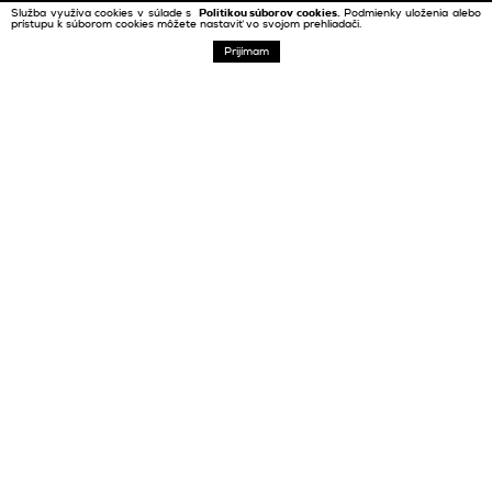
Služba využíva cookies v súlade s
Politikou súborov cookies.
Podmienky uloženia alebo
prístupu k súborom cookies môžete nastaviť vo svojom prehliadači.
FILTROVAŤ
KOLEKCIE
TRENDY
Prijímam
TORANO
Sivé odtiene
Betón