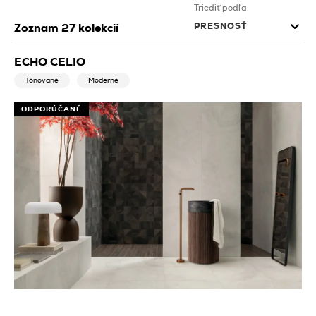
Triediť podľa:
PRESNOSŤ
Zoznam
27
kolekcií
ECHO CELIO
Tónované
Moderné
ODPORÚČANÉ