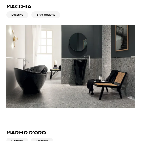
MACCHIA
Lastriko
Sivé odtiene
MARMO D'ORO
Carrara
Mramor