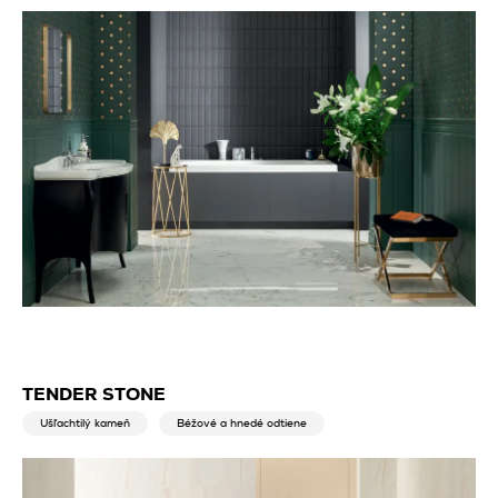
TENDER STONE
Ušľachtilý kameň
Béžové a hnedé odtiene