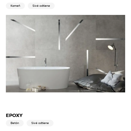
Kameň
Sivé odtiene
EPOXY
Betón
Sivé odtiene