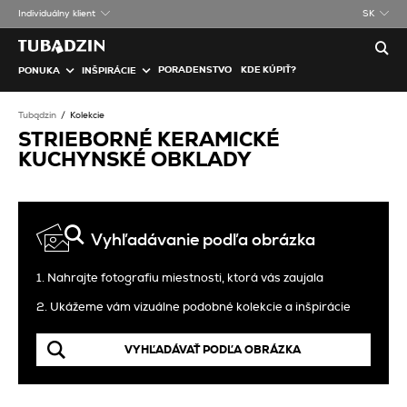
Individuálny klient
SK
PORADENSTVO
KDE KÚPIŤ?
PONUKA
INŠPIRÁCIE
Tubądzin
Kolekcie
STRIEBORNÉ KERAMICKÉ
KUCHYNSKÉ OBKLADY
Vyhľadávanie podľa obrázka
1. Nahrajte fotografiu miestnosti, ktorá vás zaujala
2. Ukážeme vám vizuálne podobné kolekcie a inšpirácie
VYHĽADÁVAŤ PODĽA OBRÁZKA