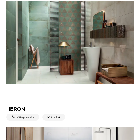
HERON
Živočíšny motív
Prírodné