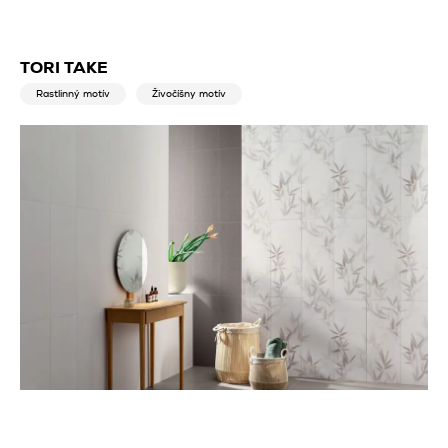
TORI TAKE
Rastlinný motív
Živočíšny motív