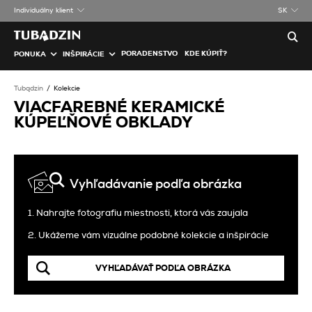
Individuálny klient
SK
PORADENSTVO
KDE KÚPIŤ?
PONUKA
INŠPIRÁCIE
Tubądzin
Kolekcie
VIACFAREBNÉ KERAMICKÉ
KÚPEĽŇOVÉ OBKLADY
Vyhľadávanie podľa obrázka
1. Nahrajte fotografiu miestnosti, ktorá vás zaujala
2. Ukážeme vám vizuálne podobné kolekcie a inšpirácie
VYHĽADÁVAŤ PODĽA OBRÁZKA