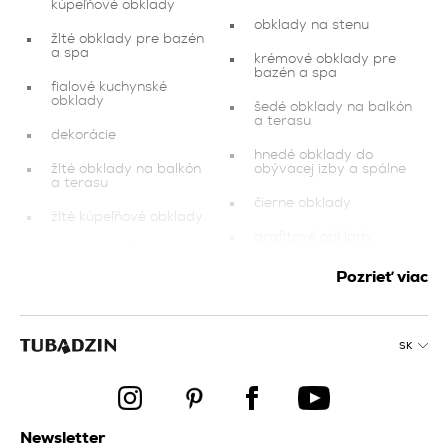
kúpeľňové obklady
obklady na stenu
žlté obklady pre bazén
a spa
krémové obklady pre
bazén a spa
fialové kuchynské
obklady
šedé obklady na balkón
a terasu
dekorácie
hnedé obklady do
žlté obklady na balkón
obývacej izby a spálne
a terasu
čierne obklady
žlté kúpeľňové obklady
grafitové obklady
zelené kúpeľňové
obklady
strieborné obklady pre
Pozrieť viac
bazén a spa
krémové kuchynské
obklady
zelené obklady pre
bazén a spa
čierne kúpeľňové
SK
obklady
zelené kuchynské
obklady
oranžové obklady na
balkón a terasu
krémové kúpeľňové
obklady
Newsletter
medené obklady do