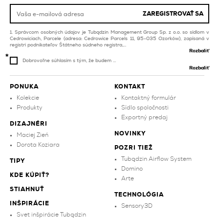
obývacej izby a spálne
fasáda
ZAREGISTROVAŤ SA
kuchyňa
medené obklady
Správcom osobných údajov je Tubądzin Management Group Sp. z o.o. so sídlom v
Cedrowiciach, Parcele (adresa: Cedrowice Parcels 11, 95-035 Ozorków), zapísaná v
registri podnikateľov Štátneho súdneho registra,...
Rozbaliť
Dobrovoľne súhlasím s tým, že budem ...
Rozbaliť
PONUKA
KONTAKT
Kolekcie
Kontaktný formulár
Produkty
Sídlo spoločnosti
Exportný predaj
DIZAJNÉRI
NOVINKY
Maciej Zień
Dorota Koziara
POZRI TIEŽ
Tubądzin Airflow System
TIPY
Domino
KDE KÚPIŤ?
Arte
STIAHNUŤ
TECHNOLÓGIA
INŠPIRÁCIE
Sensory3D
Svet inšpirácie Tubądzin