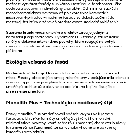
možnosť vytvárať fasády s unikátnou textúrou a farebnosťou, čím
dodávajú budovám individuálny charakter. Od minimalistických,
monochromatických povrchov až po expresívne kompozície
inšpirované prírodou – moderné fasády sa dokážu začleniť do
mestskej štruktúry a zároveň predstavovať umelecké vyhlásenie.
Stieranie hraníc medzi umením a architektúrou je jedným z
najfascinujúcejších trendov. Dynamické LED fasády, štrukturálne
reliéfy a dokonca interaktívne povrchy, ktoré reagujú na pohyb
chodcov – mesto sa stáva živou galériou a jeho fasády modernými
plátnami.
Ekológia vpísaná do fasád
Moderné fasády hrajú kľúčovú úlohu pri navrhovaní udržateľných
miest. Fasády absorbujúce smog, zelené steny zlepšujúce mikroklímu a
dokonca aj povrchy pokryté solárnymi panelmi – to sú riešenia, ktoré
umožňujú architektúre aktívne sa podieľať na boji za čistejšie a
príjemnejšie priestory.
Monolith Plus – Technológia a nadčasový štýl
Dosky Monolith Plus predefinovali spôsob, akým uvažujeme o
fasádach. Ich veľké formáty umožňujú vytvárať harmonické,
minimalistické povrchy, ktoré zdôrazňujú moderný charakter budovy.
Ich univerzálnosť znamená, že sú rovnako vhodné pre obytnú aj
komerčnú architektúru.