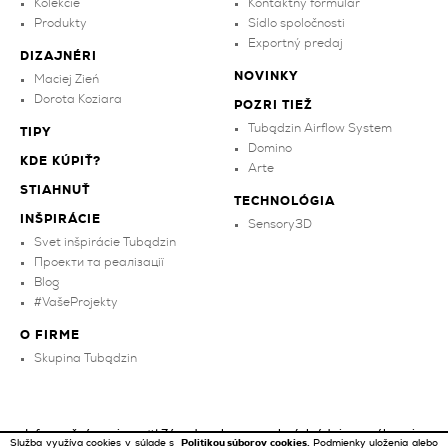
Kolekcie
Kontaktný formulár
Produkty
Sídlo spoločnosti
Exportný predaj
DIZAJNÉRI
NOVINKY
Maciej Zień
Dorota Koziara
POZRI TIEŽ
Tubądzin Airflow System
TIPY
Domino
KDE KÚPIŤ?
Arte
STIAHNUŤ
TECHNOLÓGIA
INŠPIRÁCIE
Sensory3D
Svet inšpirácie Tubądzin
Проекти та реалізації
Blog
#VašeProjekty
O FIRME
Skupina Tubądzin
Informačná povinnosť
|
Zásady ochrany osobných údajov a súkromia
Služba využíva cookies v súlade s
Politikou súborov cookies.
Podmienky uloženia alebo