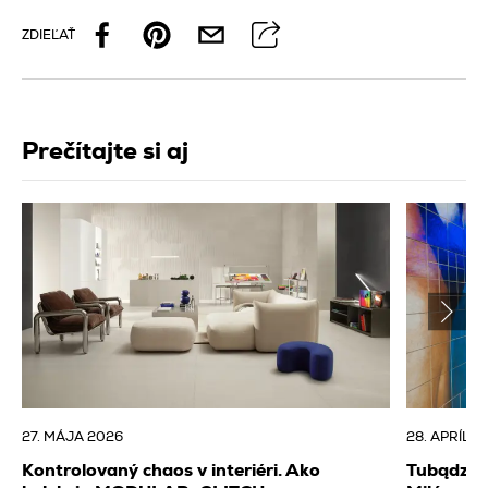
ZDIEĽAŤ
Prečítajte si aj
27. MÁJA 2026
28. APRÍLA
Kontrolovaný chaos v interiéri. Ako
Tubądzin 