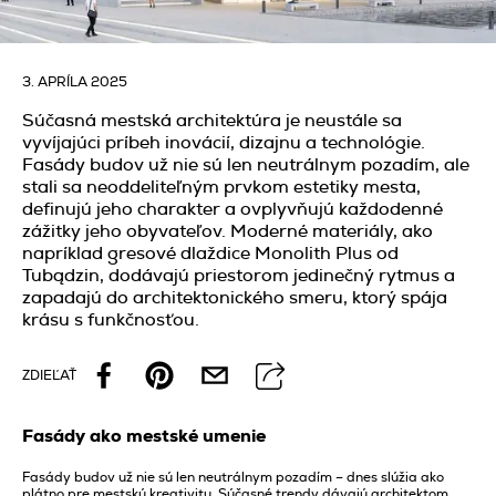
3. APRÍLA 2025
Súčasná mestská architektúra je neustále sa
vyvíjajúci príbeh inovácií, dizajnu a technológie.
Fasády budov už nie sú len neutrálnym pozadím, ale
stali sa neoddeliteľným prvkom estetiky mesta,
definujú jeho charakter a ovplyvňujú každodenné
zážitky jeho obyvateľov. Moderné materiály, ako
napríklad gresové dlaždice Monolith Plus od
Tubądzin, dodávajú priestorom jedinečný rytmus a
zapadajú do architektonického smeru, ktorý spája
krásu s funkčnosťou.
ZDIEĽAŤ
Fasády ako mestské umenie
Fasády budov už nie sú len neutrálnym pozadím – dnes slúžia ako
plátno pre mestskú kreativitu. Súčasné trendy dávajú architektom