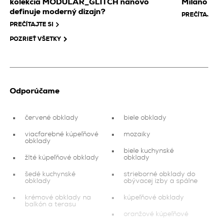
kolekcia MODULAR_GLITCH nanovo
Miláno 2
definuje moderný dizajn?
PREČÍTAJTE
PREČÍTAJTE SI
POZRIEŤ VŠETKY
Odporúčame
červené obklady
biele obklady
viacfarebné kúpeľňové
mozaiky
obklady
biele kuchynské
žlté kúpeľňové obklady
obklady
šedé kuchynské
strieborné obklady do
obklady
obývacej izby a spálne
krémové obklady na
kúpeľňové obklady
balkón a terasu
oranžové kúpeľňové