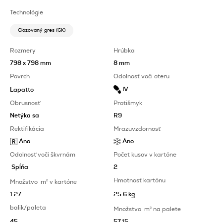
Technológie
Glazovaný gres (GK)
Rozmery
Hrúbka
798 x 798 mm
8 mm
Povrch
Odolnosť voči oteru
IV
Lapatto
Obrusnosť
Protišmyk
Netýka sa
R9
Rektifikácia
Mrazuvzdornosť
Áno
Áno
Odolnosť voči škvrnám
Počet kusov v kartóne
Spĺňa
2
Hmotnosť kartónu
Množstvo
m
2
v kartóne
1.27
25.6 kg
balik/paleta
Množstvo
m
2
na palete
45
57.15