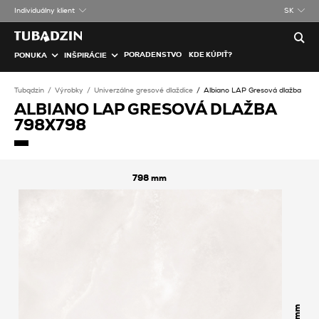
Individuálny klient
SK
PORADENSTVO
KDE KÚPIŤ?
PONUKA
INŠPIRÁCIE
Tubądzin
Výrobky
Univerzálne gresové dlaždice
Albiano LAP Gresová dlažba
ALBIANO LAP GRESOVÁ DLAŽBA
798X798
798