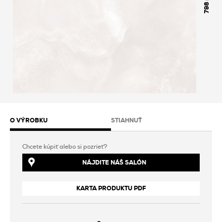
798
O VÝROBKU
STIAHNUŤ
Chcete kúpiť alebo si pozrieť?
NÁJDITE NÁŠ SALÓN
KARTA PRODUKTU PDF