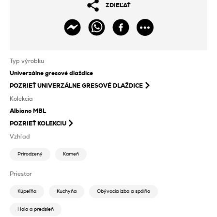
ZDIEĽAŤ
Typ výrobku
Univerzálne gresové dlaždice
POZRIEŤ
UNIVERZÁLNE GRESOVÉ DLAŽDICE
Kolekcia
Albiano MBL
POZRIEŤ KOLEKCIU
Vzhľad
Prirodzený
Kameň
Priestor
Kúpeľňa
Kuchyňa
Obývacia izba a spálňa
Hala a predsieň