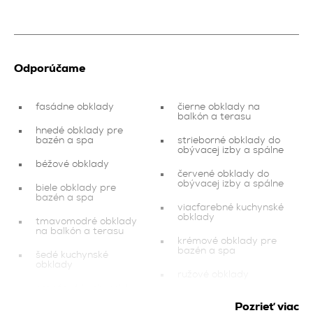
Odporúčame
fasádne obklady
čierne obklady na
balkón a terasu
hnedé obklady pre
bazén a spa
strieborné obklady do
obývacej izby a spálne
béžové obklady
červené obklady do
obývacej izby a spálne
biele obklady pre
bazén a spa
viacfarebné kuchynské
obklady
tmavomodré obklady
na balkón a terasu
krémové obklady pre
bazén a spa
šedé kuchynské
obklady
ružové obklady
oranžové kuchynské
obklady
zelené kúpeľňové
Pozrieť viac
obklady