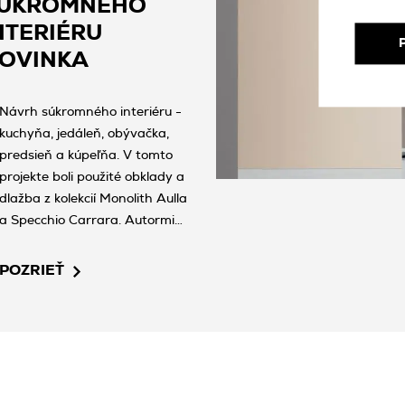
ÚKROMNÉHO
NTERIÉRU
OVINKA
Návrh súkromného interiéru -
kuchyňa, jedáleň, obývačka,
predsieň a kúpeľňa. V tomto
projekte boli použité obklady a
dlažba z kolekcií Monolith Aulla
a Specchio Carrara. Autormi
projektu, ktorý je zaradený do
súťaže Tubądzin Design Awards
POZRIEŤ
2020 v kategórii Unlimited
Architecture, sú Izabela
Koziołek-Wojtas, Monika Mamos
a Piotr Urbaniak.