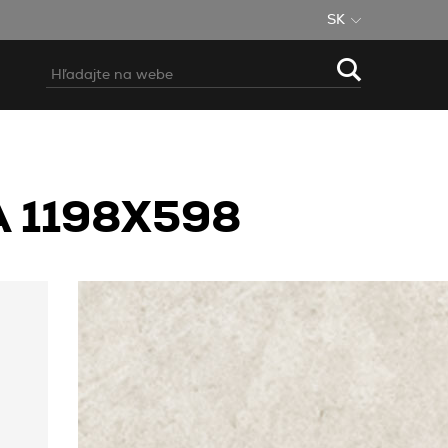
SK
 1198X598