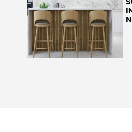
S
I
N