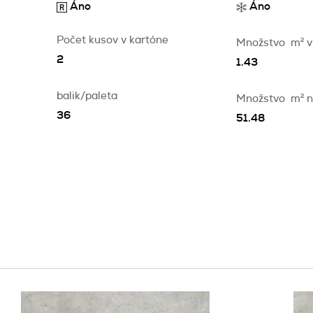
Áno
Áno
Počet kusov v kartóne
Množstvo
m
2
v
2
1.43
balik/paleta
Množstvo
m
2
n
36
51.48