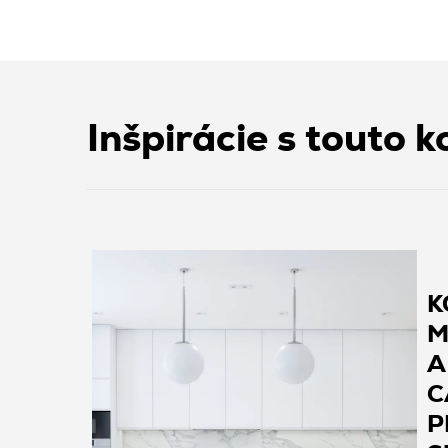
Inšpirácie s touto k
K
M
A
C
P