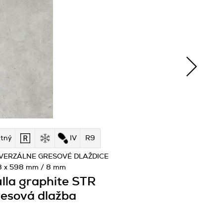
tný
IV
R9
VERZÁLNE GRESOVÉ DLAŽDICE
8 x 598 mm / 8 mm
lla graphite STR
esová dlažba