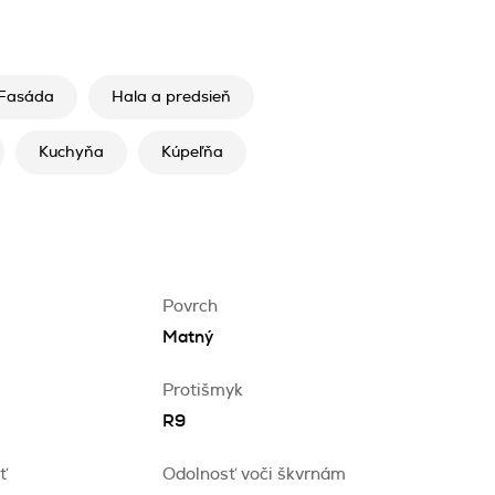
Fasáda
Hala a predsieň
Kuchyňa
Kúpeľňa
Povrch
Matný
Protišmyk
R9
ť
Odolnosť voči škvrnám