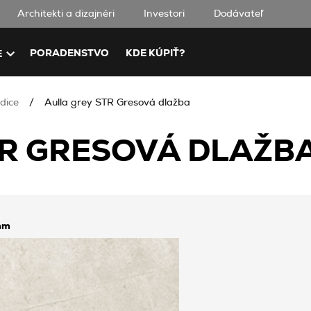
Architekti a dizajnéri
Investori
Dodávateľ
PORADENSTVO
KDE KÚPIŤ?
E
dice
Aulla grey STR Gresová dlažba
R GRESOVÁ DLAŽBA