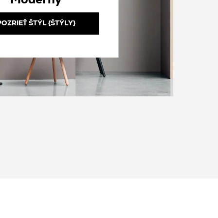
Moderný
POZRIEŤ ŠTÝL {ŠTÝLY}