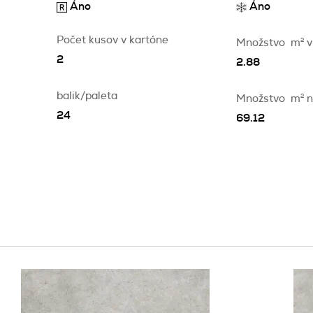
Áno
Áno
Počet kusov v kartóne
Množstvo
m
2
v
2
2.88
balik/paleta
Množstvo
m
2
n
24
69.12