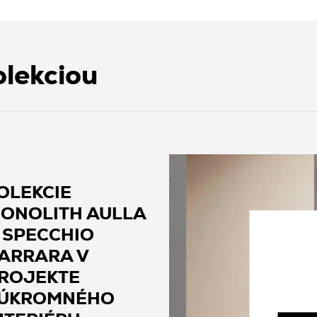
olekciou
OLEKCIE
ONOLITH AULLA
 SPECCHIO
ARRARA V
ROJEKTE
ÚKROMNÉHO