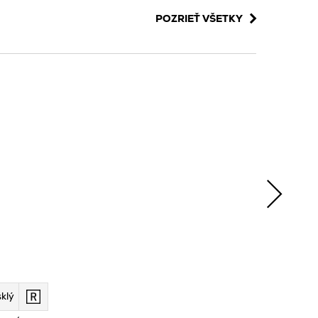
POZRIEŤ VŠETKY
klý