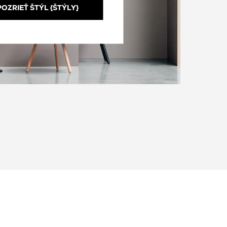
POZRIEŤ ŠTÝL {ŠTÝLY}