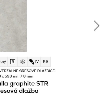
tný
IV
R9
VERZÁLNE GRESOVÉ DLAŽDICE
8 x 598 mm / 8 mm
lla graphite STR
esová dlažba