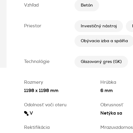
Vzhľad
Betón
Priestor
Investičný nástroj
Obývacia izba a spálňa
Technológie
Glazovaný gres (GK)
Rozmery
Hrúbka
1198 x 1198 mm
6 mm
Odolnosť voči oteru
Obrusnosť
V
Netýka sa
Rektifikácia
Mrazuvzdornos