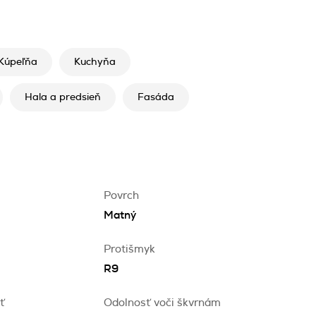
Kúpeľňa
Kuchyňa
Hala a predsieň
Fasáda
Povrch
Matný
Protišmyk
R9
ť
Odolnosť voči škvrnám