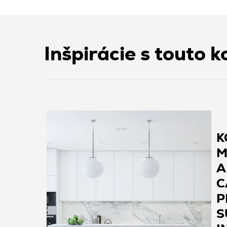
Inšpirácie s touto k
K
M
A
C
P
S