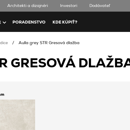
Architekti a dizajnéri
Investori
Dodávateľ
PORADENSTVO
KDE KÚPIŤ?
E
dice
Aulla grey STR Gresová dlažba
R GRESOVÁ DLAŽBA