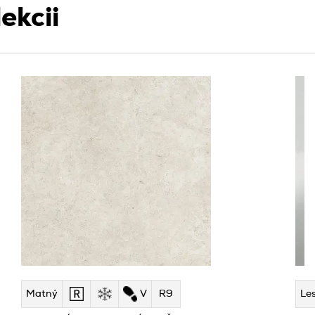
ekcii
Matný
V
R9
Les