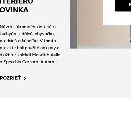
NTERIÉRU
OVINKA
Návrh súkromného interiéru -
kuchyňa, jedáleň, obývačka,
predsieň a kúpeľňa. V tomto
projekte boli použité obklady a
dlažba z kolekcií Monolith Aulla
a Specchio Carrara. Autormi
projektu, ktorý je zaradený do
súťaže Tubądzin Design Awards
POZRIEŤ
2020 v kategórii Unlimited
Architecture, sú Izabela
Koziołek-Wojtas, Monika Mamos
a Piotr Urbaniak.