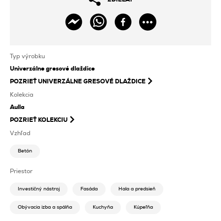
Typ výrobku
Univerzálne gresové dlaždice
POZRIEŤ
UNIVERZÁLNE GRESOVÉ DLAŽDICE
Kolekcia
Aulla
POZRIEŤ KOLEKCIU
Vzhľad
Betón
Priestor
Investičný nástroj
Fasáda
Hala a predsieň
Obývacia izba a spálňa
Kuchyňa
Kúpeľňa