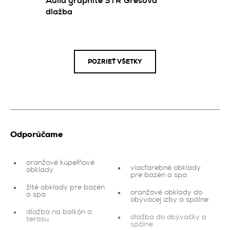
Aulla graphite STR Gresová
dlažba
POZRIEŤ VŠETKY
Odporúčame
oranžové kúpeľňové
viacfarebné obklady
obklady
pre bazén a spa
žlté obklady pre bazén
oranžové obklady do
a spa
obývacej izby a spálne
dlažba na balkón a
dlažba do obývačky a
terasu
spálne