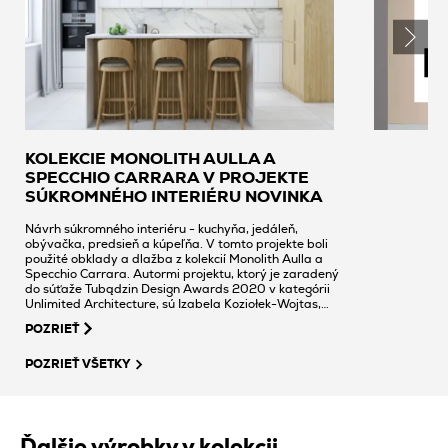
KOLEKCIE MONOLITH AULLA A
SPECCHIO CARRARA V PROJEKTE
SÚKROMNÉHO INTERIÉRU NOVINKA
Návrh súkromného interiéru - kuchyňa, jedáleň,
obývačka, predsieň a kúpeľňa. V tomto projekte boli
použité obklady a dlažba z kolekcií Monolith Aulla a
Specchio Carrara. Autormi projektu, ktorý je zaradený
do súťaže Tubądzin Design Awards 2020 v kategórii
Unlimited Architecture, sú Izabela Koziołek-Wojtas,
Monika Mamos a Piotr Urbaniak.
POZRIEŤ
POZRIEŤ VŠETKY
Ďalšie výrobky v kolekcii