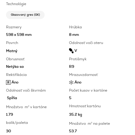
Technológie
Glazovaný gres (GK)
Rozmery
Hrúbka
598 x 598 mm
8 mm
Povrch
Odolnosť voči oteru
V
Matný
Obrusnosť
Protišmyk
Netýka sa
R9
Rektifikácia
Mrazuvzdornosť
Áno
Áno
Odolnosť voči škvrnám
Počet kusov v kartóne
Spĺňa
5
Hmotnosť kartónu
Množstvo
m
2
v kartóne
1.79
35.2 kg
balik/paleta
Množstvo
m
2
na palete
30
53.7