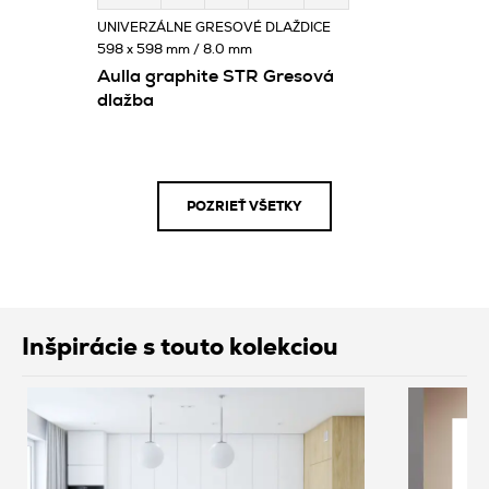
UNIVERZÁLNE GRESOVÉ DLAŽDICE
598 x 598 mm / 8.0 mm
Aulla graphite STR Gresová
dlažba
POZRIEŤ VŠETKY
Inšpirácie s touto kolekciou
In