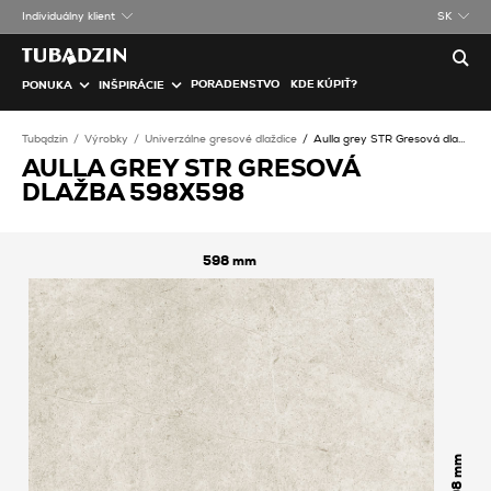
Individuálny klient
SK
PORADENSTVO
KDE KÚPIŤ?
PONUKA
INŠPIRÁCIE
Tubądzin
Výrobky
Univerzálne gresové dlaždice
Aulla grey STR Gresová dlažba
AULLA GREY STR GRESOVÁ
DLAŽBA 598X598
598