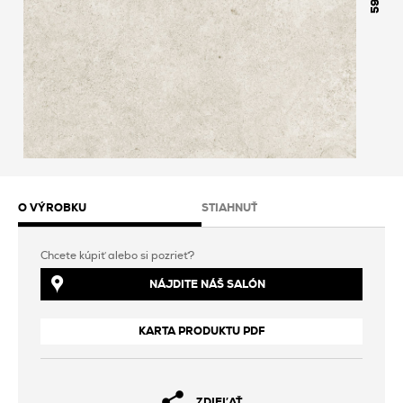
598
O VÝROBKU
STIAHNUŤ
Chcete kúpiť alebo si pozrieť?
NÁJDITE NÁŠ SALÓN
KARTA PRODUKTU PDF
ZDIEĽAŤ