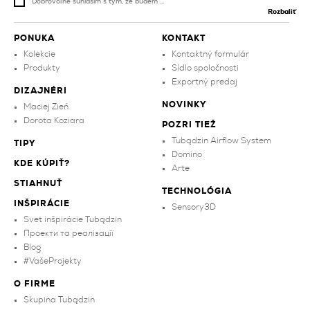
Dobrovoľne súhlasím s tým, že budem ...
Rozbaliť
PONUKA
KONTAKT
Kolekcie
Kontaktný formulár
Produkty
Sídlo spoločnosti
Exportný predaj
DIZAJNÉRI
NOVINKY
Maciej Zień
Dorota Koziara
POZRI TIEŽ
Tubądzin Airflow System
TIPY
Domino
KDE KÚPIŤ?
Arte
STIAHNUŤ
TECHNOLÓGIA
INŠPIRÁCIE
Sensory3D
Svet inšpirácie Tubądzin
Проекти та реалізації
Blog
#VašeProjekty
O FIRME
Skupina Tubądzin