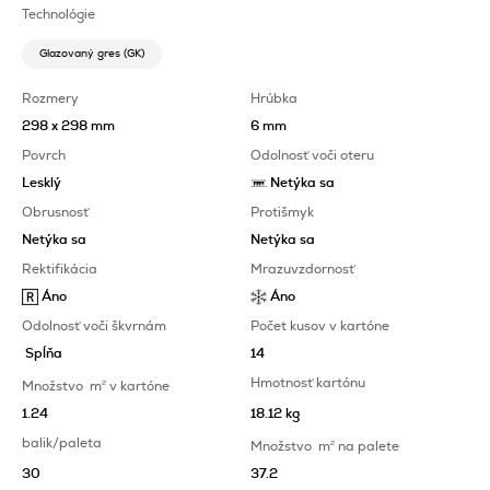
Technológie
Glazovaný gres (GK)
Rozmery
Hrúbka
298 x 298 mm
6 mm
Povrch
Odolnosť voči oteru
Lesklý
Netýka sa
Obrusnosť
Protišmyk
Netýka sa
Netýka sa
Rektifikácia
Mrazuvzdornosť
Áno
Áno
Odolnosť voči škvrnám
Počet kusov v kartóne
Spĺňa
14
Hmotnosť kartónu
Množstvo
m
2
v kartóne
1.24
18.12 kg
balik/paleta
Množstvo
m
2
na palete
30
37.2