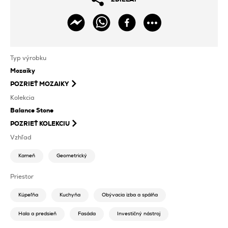
Typ výrobku
Mozaiky
POZRIEŤ
MOZAIKY
Kolekcia
Balance Stone
POZRIEŤ KOLEKCIU
Vzhľad
Kameň
Geometrický
Priestor
Kúpeľňa
Kuchyňa
Obývacia izba a spálňa
Hala a predsieň
Fasáda
Investičný nástroj