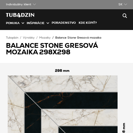
Individuálny klient
SK
PORADENSTVO
KDE KÚPIŤ?
PONUKA
INŠPIRÁCIE
Tubądzin
Výrobky
Mozaiky
Balance Stone Gresová mozaika
BALANCE STONE GRESOVÁ
MOZAIKA 298X298
298