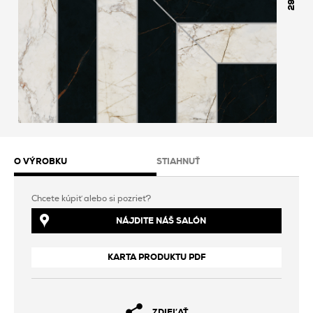
298
O VÝROBKU
STIAHNUŤ
Chcete kúpiť alebo si pozrieť?
NÁJDITE NÁŠ SALÓN
KARTA PRODUKTU PDF
ZDIEĽAŤ