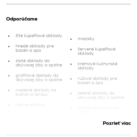
Odporúčame
žlté kúpeľňové obklady
mozaiky
hnedé obklady pre
červené kúpeľňové
bazén a spa
obklady
zlaté obklady do
krémové kuchynské
obývacej izby a spálne
obklady
grafitové obklady do
ružové obklady pre
obývacej izby a spálne
bazén a spa
medené obklady na
zelené obklady do
balkón a terasu
obývacej izby a spálne
čierne obklady
oranžové kuchynské
obklady
béžové kúpeľňové
obklady
fasáda
Pozrieť viac
zlaté obklady
ružové obklady na