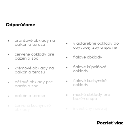
Odporúčame
oranžové obklady na
viacfarebné obklady do
balkón a terasu
obývacej izby a spálne
červené obklady pre
fialové obklady
bazén a spa
fialové kúpeľňové
krémové obklady na
obklady
balkón a terasu
fialové kuchynské
béžové obklady pre
obklady
bazén a spa
modré obklady pre
balkón a terasa
bazén a spa
červené kuchynské
investičný nástroj
obklady
zlaté obklady pre
čierne obklady pre
bazén a spa
Pozrieť viac
bazén a spa