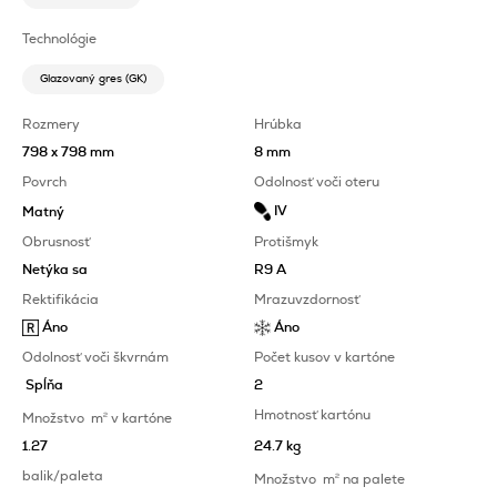
Technológie
Glazovaný gres (GK)
Rozmery
Hrúbka
798 x 798 mm
8 mm
Povrch
Odolnosť voči oteru
IV
Matný
Obrusnosť
Protišmyk
Netýka sa
R9 A
Rektifikácia
Mrazuvzdornosť
Áno
Áno
Odolnosť voči škvrnám
Počet kusov v kartóne
Spĺňa
2
Hmotnosť kartónu
Množstvo
m
2
v kartóne
1.27
24.7 kg
balik/paleta
Množstvo
m
2
na palete