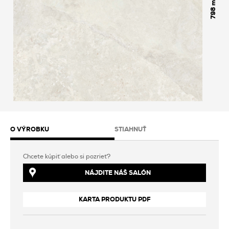
798
O VÝROBKU
STIAHNUŤ
Chcete kúpiť alebo si pozrieť?
NÁJDITE NÁŠ SALÓN
KARTA PRODUKTU PDF