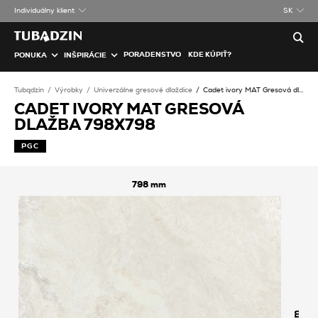
Individuálny klient
SK
PORADENSTVO
KDE KÚPIŤ?
PONUKA
INŠPIRÁCIE
Tubądzin
Výrobky
Univerzálne gresové dlaždice
Cadet ivory MAT Gresová dlažba
CADET IVORY MAT GRESOVÁ
DLAŽBA 798X798
PGC
798