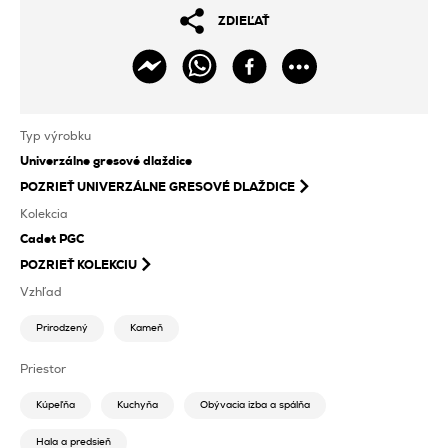
ZDIEĽAŤ
Typ výrobku
Univerzálne gresové dlaždice
POZRIEŤ
UNIVERZÁLNE GRESOVÉ DLAŽDICE
Kolekcia
Cadet PGC
POZRIEŤ KOLEKCIU
Vzhľad
Prirodzený
Kameň
Priestor
Kúpeľňa
Kuchyňa
Obývacia izba a spálňa
Hala a predsieň