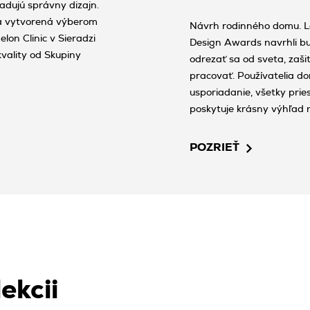
adujú správny dizajn.
éra vytvorená výberom
Návrh rodinného domu. La
lon Clinic v Sieradzi
Design Awards navrhli bu
vality od Skupiny
odrezať sa od sveta, zašiť
pracovať. Používatelia d
usporiadanie, všetky prie
poskytuje krásny výhľad na
kolekcie Cielo e Terra od 
ich vzniku – kombináciou 
POZRIEŤ
ekcii