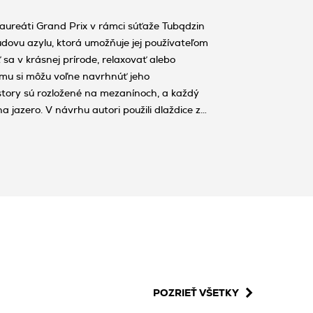
ureáti Grand Prix v rámci súťaže Tubądzin
dovu azylu, ktorá umožňuje jej používateľom
 sa v krásnej prírode, relaxovať alebo
omu si môžu voľne navrhnúť jeho
story sú rozložené na mezanínoch, a každý
 jazero. V návrhu autori použili dlaždice z
Doroty Koziara, pričom sa inšpirovali genézou
farieb neba a zeme.
POZRIEŤ VŠETKY