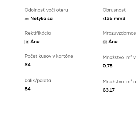
Odolnosť voči oteru
Obrusnosť
Netýka sa
<135 mm3
Rektifikácia
Mrazuvzdornos
Áno
Áno
Počet kusov v kartóne
Množstvo
m
2
v
24
0.75
balik/paleta
Množstvo
m
2
n
84
63.17