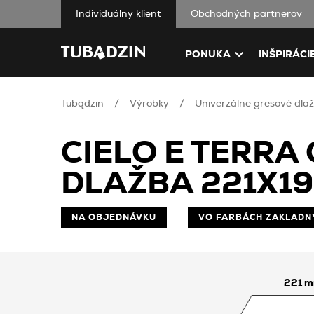
Individuálny klient
Obchodných partnerov
PONUKA
INŠPIRÁCI
Tubądzin
Výrobky
Univerzálne gresové dlaž
CIELO E TERR
DLAŽBA 221X1
NA OBJEDNÁVKU
VO FARBÁCH ZAKLADN
221