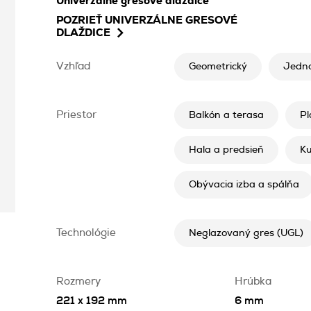
Univerzálne gresové dlaždice
POZRIEŤ
UNIVERZÁLNE GRESOVÉ
DLAŽDICE
Vzhľad
Geometrický
Jedn
Priestor
Balkón a terasa
Pl
Hala a predsieň
K
Obývacia izba a spálňa
Technológie
Neglazovaný gres (UGL)
Rozmery
Hrúbka
221 x 192 mm
6 mm