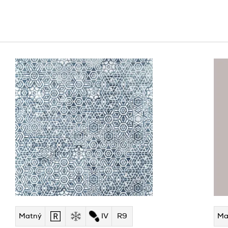
Matný
IV
R9
Ma