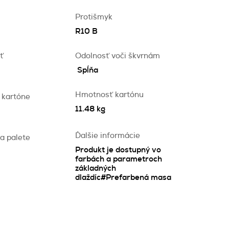
Protišmyk
R10 B
ť
Odolnosť voči škvrnám
Spĺňa
Hmotnosť kartónu
 kartóne
11.48 kg
Ďalšie informácie
a palete
Produkt je dostupný vo
farbách a parametroch
základných
dlaždíc#Prefarbená masa