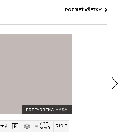
POZRIEŤ VŠETKY
PREFARBENÁ MASA
<135
tný
R10 B
mm3