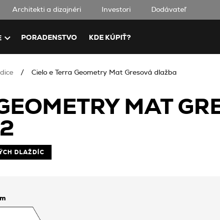
Architekti a dizajnéri
Investori
Dodávateľ
PORADENSTVO
KDE KÚPIŤ?
E
dice
Cielo e Terra Geometry Mat Gresová dlažba
A GEOMETRY MAT GR
92
ÝCH DLAŽDÍC