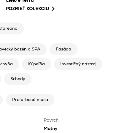
Cielo e Terra
POZRIEŤ KOLEKCIU
ofarebná
avecký bazén a SPA
Fasáda
uchyňa
Kúpeľňa
Investičný nástroj
Schody
Prefarbená masa
Povrch
Matný