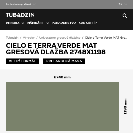
Individuálny klient
SK
PORADENSTVO
KDE KÚPIŤ?
PONUKA
INŠPIRÁCIE
Tubądzin
Výrobky
Univerzálne gresové dlaždice
Cielo e Terra Verde MAT Gresová dlažba
CIELO E TERRA VERDE MAT
GRESOVÁ DLAŽBA 2748X1198
VEĽKÝ FORMÁT
PREFARBENÁ MASA
2748
1198