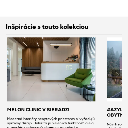
Inšpirácie s touto kolekciou
MELON CLINIC V SIERADZI
#AZYL -
OBYTNE
Moderné interiéry nebytových priestorov si vyžadujú
správny dizajn. Dôležitá je nielen ich funkčnosť, ale aj
Návrh rodinn
atmosféra vytvorená výberom zariadení a