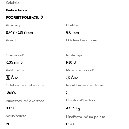
Kolekcia
Cielo e Terra
POZRIEŤ KOLEKCIU
Rozmery
Hrúbka
2748 x 1198 mm
6.0 mm
Povrch
Odolnosť voči oteru
-
-
Obrusnosť
Protišmyk
<135 mm3
R10 B
Rektifikácia
Mrazuvzdornosť
Áno
Áno
Odolnosť voči škvrnám
Počet kusov v kartóne
Spĺňa
1
Hmotnosť kartónu
Množstvo
m
2
v kartóne
3.29
47.95 kg
balik/paleta
Množstvo
m
2
na palete
20
65.8