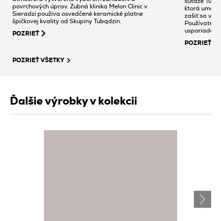
súťaže Tubąd
povrchových úprav. Zubná klinika Melon Clinic v
ktorá umožňu
Sieradzi používa osvedčené keramické platne
zašiť sa v k
špičkovej kvality od Skupiny Tubądzin.
Používatelia
usporiadanie
POZRIEŤ
mezanínoch,
POZRIEŤ
jazero. V náv
e Terra od D
POZRIEŤ VŠETKY
genézou ich 
Ďalšie výrobky v kolekcii