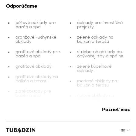
Odporúčame
béžové obklady pre
obklady pre investičné
bazén a spa
projekty
oranžové kuchynské
zelené obklady na
obklady
balkón a terasu
grafitové obklady pre
strieborné obklady do
bazén a spa
obývacej izby a spálne
grafitové obklady
zelené kúpeľňové
obklady
grafitové obklady na
balkón a terasu
medené obklady na
balkón a terasu
zlaté obklady pre
bazén a spa
fialové obklady na
balkón a terasu
medené obklady pre
Pozrieť viac
bazén a spa
čierne obklady pre
bazén a spa
šedé obklady do
obývacej izby a spálne
oranžové obklady
SK
dlažba na balkón a
ružové kuchynské