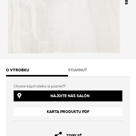
598
O VÝROBKU
STIAHNUŤ
Chcete kúpiť alebo si pozrieť?
NÁJDITE NÁŠ SALÓN
KARTA PRODUKTU PDF
ZDIEĽAŤ