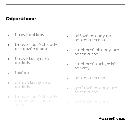
Odporúčame
fialové obklady
béžové obklady na
balkón a terasu
tmavomodré obklady
pre bazén a spa
strieborné obklady pre
bazén a spa
fialové kuchynské
obklady
strieborné kuchynské
obklady
fasáda
balkón a terasa
béžové kuchynské
obklady
grafitové obklady pre
bazén a spa
tmavomodré obklady
do obývacej izby a
grafitové obklady
spálne
čierne kuchynské
hnedé obklady na
obklady
Pozrieť viac
balkón a terasu
kuchynské obklady
zlaté obklady pre