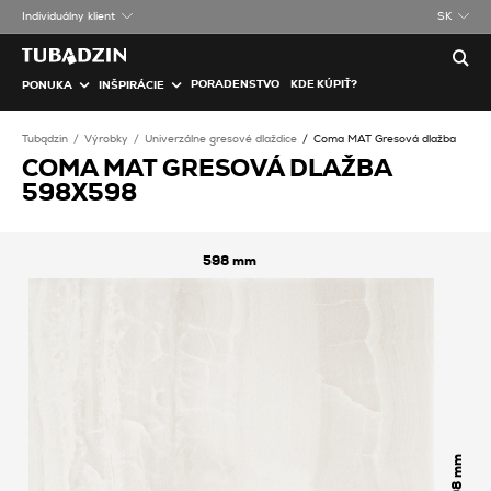
Individuálny klient
SK
PORADENSTVO
KDE KÚPIŤ?
PONUKA
INŠPIRÁCIE
Tubądzin
Výrobky
Univerzálne gresové dlaždice
Coma MAT Gresová dlažba
COMA MAT GRESOVÁ DLAŽBA
598X598
598