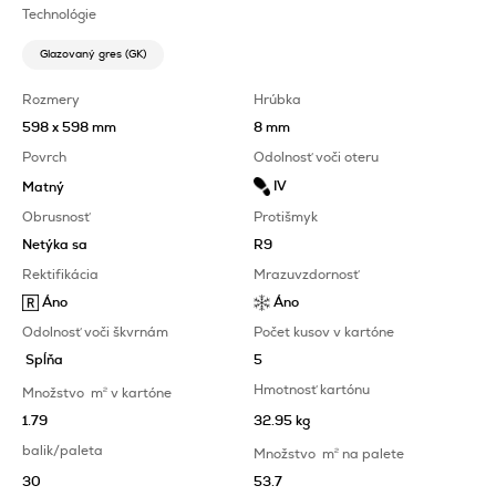
Technológie
Glazovaný gres (GK)
Rozmery
Hrúbka
598 x 598 mm
8 mm
Povrch
Odolnosť voči oteru
IV
Matný
Obrusnosť
Protišmyk
Netýka sa
R9
Rektifikácia
Mrazuvzdornosť
Áno
Áno
Odolnosť voči škvrnám
Počet kusov v kartóne
Spĺňa
5
Hmotnosť kartónu
Množstvo
m
2
v kartóne
1.79
32.95 kg
balik/paleta
Množstvo
m
2
na palete
30
53.7