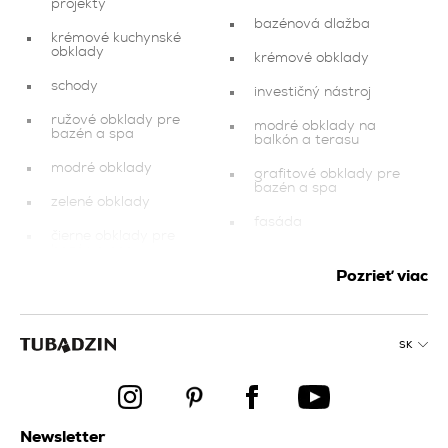
projekty
bazénová dlažba
krémové kuchynské
obklady
krémové obklady
schody
investičný nástroj
ružové obklady pre
modré obklady na
bazén a spa
balkón a terasu
modré obklady
grafitové obklady pre
bazén a spa
zelené obklady
fasáda
čierne obklady pre
bazén a spa
ružové obklady do
obývacej izby a spálne
Pozrieť viac
zlaté obklady do
obývacej izby a spálne
kuchyňa
fialové obklady do
čierne obklady na
obývacej izby a spálne
SK
balkón a terasu
dokončovacie prvky
tmavomodré obklady
do obývacej izby a
modré kuchynské
spálne
obklady
Newsletter