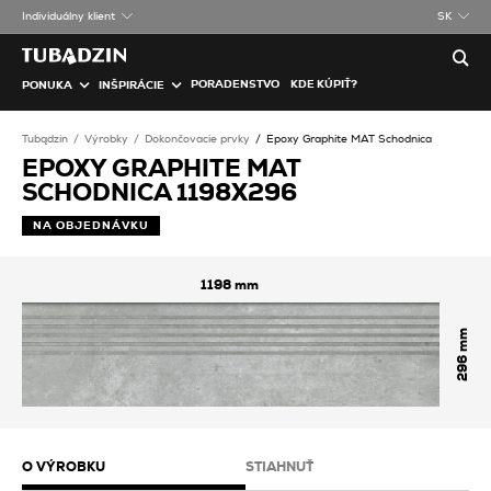
Individuálny klient
SK
PORADENSTVO
KDE KÚPIŤ?
PONUKA
INŠPIRÁCIE
Tubądzin
Výrobky
Dokončovacie prvky
Epoxy Graphite MAT Schodnica
EPOXY GRAPHITE MAT
SCHODNICA 1198X296
NA OBJEDNÁVKU
1198
296
O VÝROBKU
STIAHNUŤ