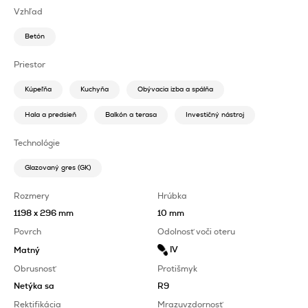
Vzhľad
Betón
Priestor
Kúpeľňa
Kuchyňa
Obývacia izba a spálňa
Hala a predsieň
Balkón a terasa
Investičný nástroj
Technológie
Glazovaný gres (GK)
Rozmery
Hrúbka
1198 x 296 mm
10 mm
Povrch
Odolnosť voči oteru
IV
Matný
Obrusnosť
Protišmyk
Netýka sa
R9
Rektifikácia
Mrazuvzdornosť