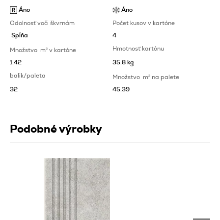
Áno
Áno
Odolnosť voči škvrnám
Počet kusov v kartóne
Spĺňa
4
Hmotnosť kartónu
Množstvo
m
2
v kartóne
1.42
35.8 kg
balik/paleta
Množstvo
m
2
na palete
32
45.39
Podobné výrobky