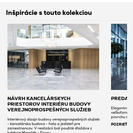
Inšpirácie s touto kolekciou
NÁVRH KANCELÁRSKYCH
PREDAJ
PRIESTOROV INTERIÉRU BUDOVY
Elegantný pr
VEREJNOPROSPEŠNÝCH SLUŽIEB
veľkoformáto
povrchu sa 
Interiérový dizajn budovy verejnoprospešných služieb
- kancelárska budova - hala a jedáleň pre
POZRIEŤ
zamestnancov. V realizácii boli použité dlaždice z
kolekcie Monolith - Epoxy.