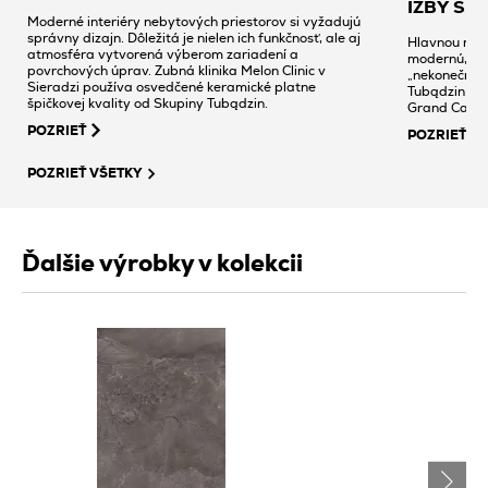
IZBY SP
Moderné interiéry nebytových priestorov si vyžadujú
správny dizajn. Dôležitá je nielen ich funkčnosť, ale aj
Hlavnou myšl
atmosféra vytvorená výberom zariadení a
modernú, po
povrchových úprav. Zubná klinika Melon Clinic v
„nekonečnou"
Sieradzi používa osvedčené keramické platne
Tubądzin z k
špičkovej kvality od Skupiny Tubądzin.
Grand Cave 
POZRIEŤ
POZRIEŤ
POZRIEŤ VŠETKY
Ďalšie výrobky v kolekcii