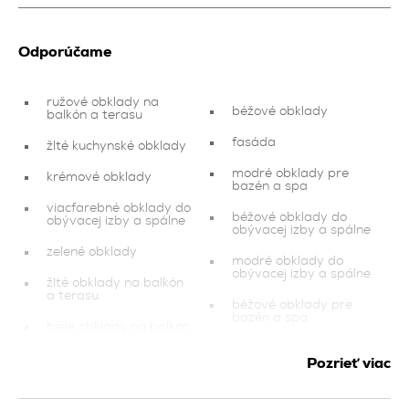
Odporúčame
ružové obklady na
béžové obklady
balkón a terasu
fasáda
žlté kuchynské obklady
modré obklady pre
krémové obklady
bazén a spa
viacfarebné obklady do
béžové obklady do
obývacej izby a spálne
obývacej izby a spálne
zelené obklady
modré obklady do
obývacej izby a spálne
žlté obklady na balkón
a terasu
béžové obklady pre
bazén a spa
biele obklady na balkón
a terasu
hnedé obklady pre
bazén a spa
Pozrieť viac
oranžové obklady
hnedé obklady
oranžové obklady pre