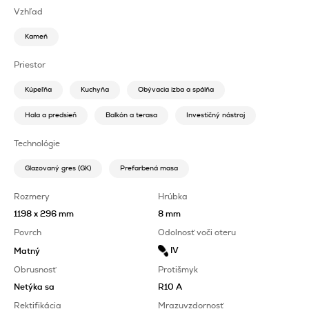
Vzhľad
Kameň
Priestor
Kúpeľňa
Kuchyňa
Obývacia izba a spálňa
Hala a predsieň
Balkón a terasa
Investičný nástroj
Technológie
Glazovaný gres (GK)
Prefarbená masa
Rozmery
Hrúbka
1198 x 296 mm
8 mm
Povrch
Odolnosť voči oteru
IV
Matný
Obrusnosť
Protišmyk
Netýka sa
R10 A
Rektifikácia
Mrazuvzdornosť