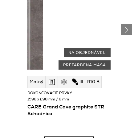
NA OBJEDNÁVKU
PREFARBENÁ MASA
Matný
III
R10 B
DOKONČOVACIE PRVKY
1598 x 298 mm / 8 mm
CARE Grand Cave graphite STR
Schodnica