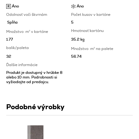
Áno
Áno
Odolnosť voči škvrnám
Počet kusov v kartóne
Spĺňa
5
Hmotnosť kartónu
Množstvo
m
2
v kartóne
1.77
35.2 kg
balik/paleta
Množstvo
m
2
na palete
32
56.74
Ďalšie informácie
Produkt je dostupný v hrúbke 8
alebo 10 mm. Podrobnosti si
vyžiadajte od predajcu.
Podobné výrobky