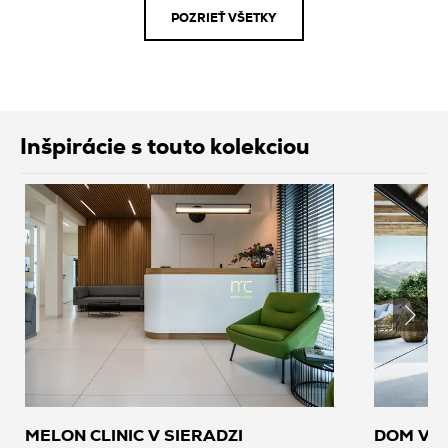
POZRIEŤ VŠETKY
Inšpirácie s touto kolekciou
MELON CLINIC V SIERADZI
DOM V 