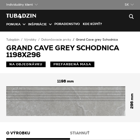
Individuálny klient
SK
PORADENSTVO
KDE KÚPIŤ?
PONUKA
INŠPIRÁCIE
Tubądzin
Výrobky
Dokončovacie prvky
Grand Cave grey Schodnica
GRAND CAVE GREY SCHODNICA
1198X296
NA OBJEDNÁVKU
PREFARBENÁ MASA
1198
296
O VÝROBKU
STIAHNUŤ