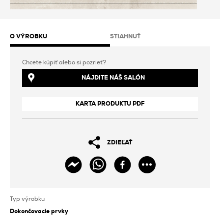
O VÝROBKU
STIAHNUŤ
Chcete kúpiť alebo si pozrieť?
NÁJDITE NÁŠ SALÓN
KARTA PRODUKTU PDF
ZDIEĽAŤ
Typ výrobku
Dokončovacie prvky