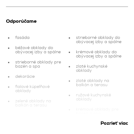
Odporúčame
fasáda
strieborné obklady do
obývacej izby a spálne
béžové obklady do
obývacej izby a spálne
krémové obklady do
obývacej izby a spálne
strieborné obklady pre
bazén a spa
zlaté kuchynské
obklady
dekorácie
zlaté obklady na
balkón a terasu
fialové kúpeľňové
obklady
ružové kuchynské
obklady
zelené obklady na
balkón a terasu
krémové obklady pre
bazén a spa
žlté kuchynské obklady
Pozrieť viac
zlaté obklady
modré kúpeľňové
obklady
žlté obklady pre bazén