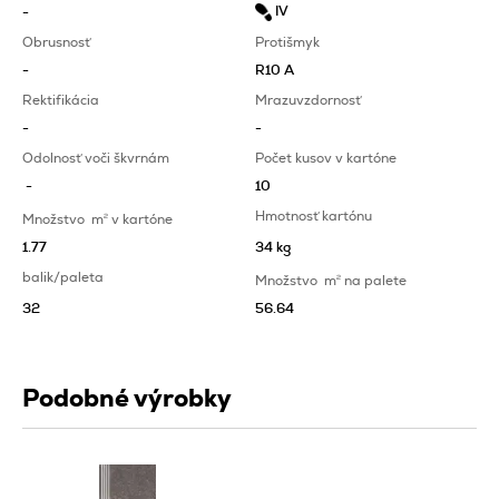
IV
-
Obrusnosť
Protišmyk
-
R10 A
Rektifikácia
Mrazuvzdornosť
-
-
Odolnosť voči škvrnám
Počet kusov v kartóne
-
10
Hmotnosť kartónu
Množstvo
m
2
v kartóne
1.77
34 kg
balik/paleta
Množstvo
m
2
na palete
32
56.64
Podobné výrobky