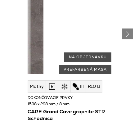
NA OBJEDNÁVKU
PREFARBENÁ MASA
Matný
III
R10 B
DOKONČOVACIE PRVKY
1598 x 298 mm / 8 mm
CARE Grand Cave graphite STR
Schodnica