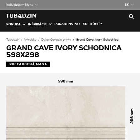
Individuálny klient
SK
PORADENSTVO
KDE KÚPIŤ?
PONUKA
INŠPIRÁCIE
Tubądzin
Výrobky
Dokončovacie prvky
Grand Cave ivory Schodnica
GRAND CAVE IVORY SCHODNICA
598X296
PREFARBENÁ MASA
598
296