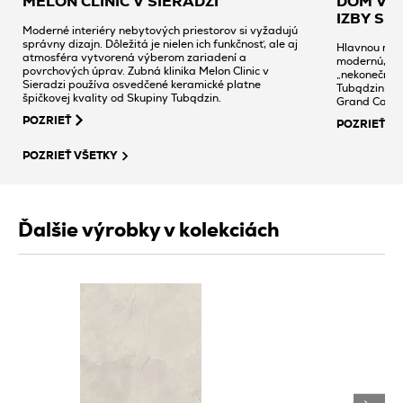
MELON CLINIC V SIERADZI
DOM V 
IZBY SP
Moderné interiéry nebytových priestorov si vyžadujú
správny dizajn. Dôležitá je nielen ich funkčnosť, ale aj
Hlavnou myšl
atmosféra vytvorená výberom zariadení a
modernú, po
povrchových úprav. Zubná klinika Melon Clinic v
„nekonečnou"
Sieradzi používa osvedčené keramické platne
Tubądzin z k
špičkovej kvality od Skupiny Tubądzin.
Grand Cave 
POZRIEŤ
POZRIEŤ
POZRIEŤ VŠETKY
Ďalšie výrobky v kolekciách