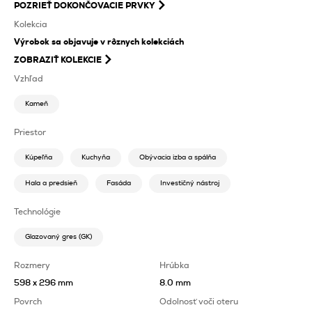
POZRIEŤ
DOKONČOVACIE PRVKY
Kolekcia
Výrobok sa objavuje v rôznych kolekciách
ZOBRAZIŤ KOLEKCIE
Vzhľad
Kameň
Priestor
Kúpeľňa
Kuchyňa
Obývacia izba a spálňa
Hala a predsieň
Fasáda
Investičný nástroj
Technológie
Glazovaný gres (GK)
Rozmery
Hrúbka
598 x 296 mm
8.0 mm
Povrch
Odolnosť voči oteru