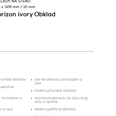
LADY NA STENU
 x 328 mm / 10 mm
rizon ivory Obklad
chynské obklady
čierne obklady pre bazén a
spa
vestičné
zlaté kuchynské obklady
y na balkón a
oranžové obklady do obývacej
izby a spálne
n a spa
šedé kúpeľňové obklady