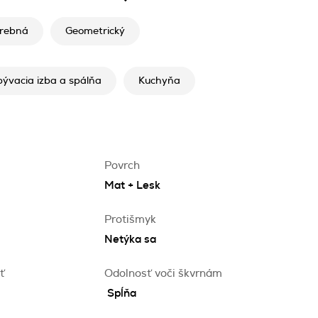
rebná
Geometrický
ývacia izba a spálňa
Kuchyňa
Povrch
Mat + Lesk
Protišmyk
Netýka sa
ť
Odolnosť voči škvrnám
Spĺňa