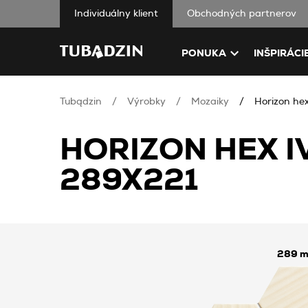
Individuálny klient
Obchodných partnerov
PONUKA
INŠPIRÁCI
Tubądzin
Výrobky
Mozaiky
Horizon he
HORIZON HEX 
289X221
289