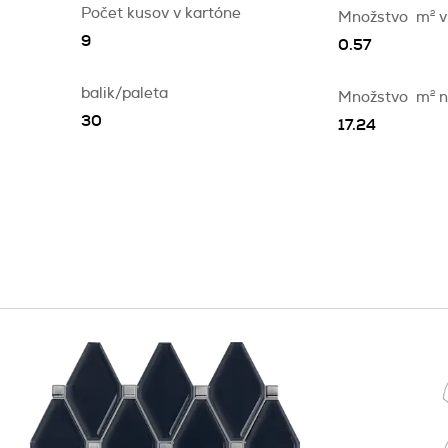
Počet kusov v kartóne
Množstvo
m
2
v
9
0.57
balik/paleta
Množstvo
m
2
n
30
17.24