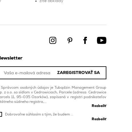
y
žlté obklady
ewsletter
ZAREGISTROVAŤ SA
Správcom osobných údajov je Tubądzin Management Group
p. z o.o. so sídlom v Cedrowiciach, Parcele (adresa: Cedrowice
arcels 11, 95-035 Ozorków), zapísaná v registri podnikateľov
tátneho súdneho registra,...
Rozbaliť
Dobrovoľne súhlasím s tým, že budem ...
Rozbaliť