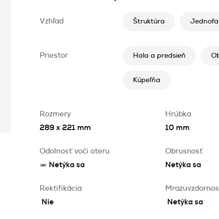
Vzhľad
Štruktúra
Jednofa
Priestor
Hala a predsieň
Ob
Kúpeľňa
Rozmery
Hrúbka
289 x 221 mm
10 mm
Odolnosť voči oteru
Obrusnosť
Netýka sa
Netýka sa
Rektifikácia
Mrazuvzdornos
Nie
Netýka sa