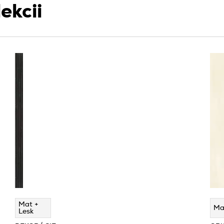
ekcii
Mat +
Ma
Lesk