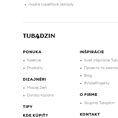
modré kúpeľňové obklady
PONUKA
INŠPIRÁCIE
Kolekcie
Svet inšpirácie Tub
Produkty
Проекти та реаліза
Blog
DIZAJNÉRI
#VašeProjekty
Maciej Zień
O FIRME
Dorota Koziara
Skupina Tubądzin
TIPY
KONTAKT
KDE KÚPIŤ?