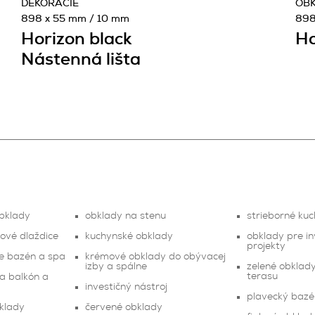
DEKORÁCIE
OBK
898 x 55 mm / 10 mm
898
Horizon black
Ho
Nástenná lišta
obklady
obklady na stenu
strieborné ku
sové dlaždice
kuchynské obklady
obklady pre in
projekty
e bazén a spa
krémové obklady do obývacej
izby a spálne
zelené obklad
terasu
na balkón a
investičný nástroj
plavecký bazé
klady
červené obklady