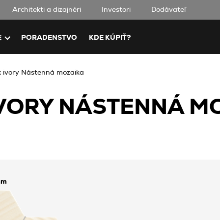
Architekti a dizajnéri
Investori
Dodávateľ
PORADENSTVO
KDE KÚPIŤ?
E
x ivory Nástenná mozaika
IVORY NÁSTENNÁ M