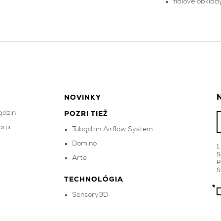
fialové obklad
N
NOVINKY
ądzin
POZRI TIEŽ
ції
Tubądzin Airflow System
Domino
S
Arte
P
Š
TECHNOLÓGIA
Sensory3D