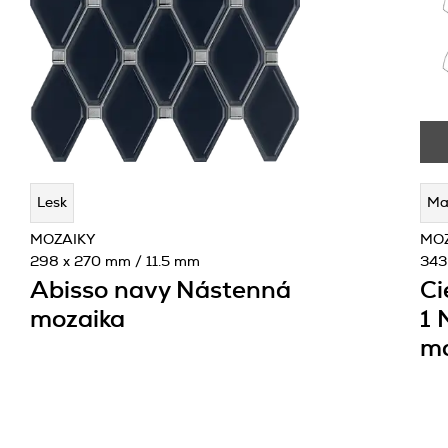
Lesk
Ma
MOZAIKY
MO
298 x 270 mm / 11.5 mm
343
Abisso navy Nástenná
Ci
mozaika
1 
mo