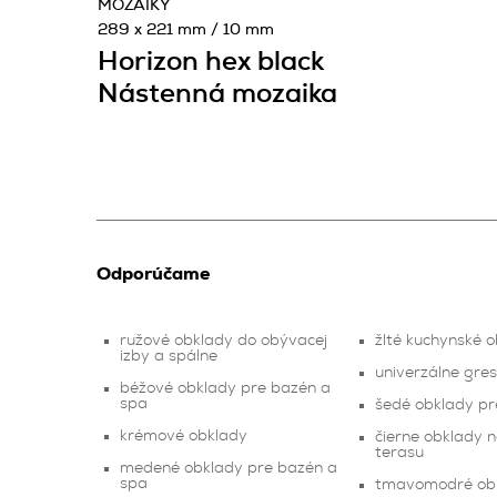
MOZAIKY
289 x 221 mm / 10 mm
Horizon hex black
Nástenná mozaika
Odporúčame
ružové obklady do obývacej
žlté kuchynské 
izby a spálne
univerzálne gre
béžové obklady pre bazén a
spa
šedé obklady pr
krémové obklady
čierne obklady 
terasu
medené obklady pre bazén a
spa
tmavomodré ob