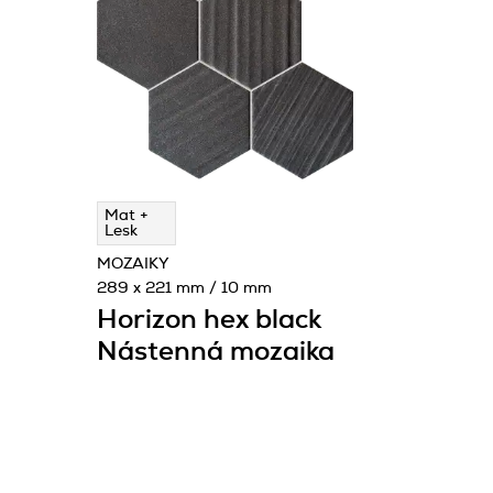
Mat +
Lesk
MOZAIKY
289 x 221 mm / 10 mm
Horizon hex black
Nástenná mozaika