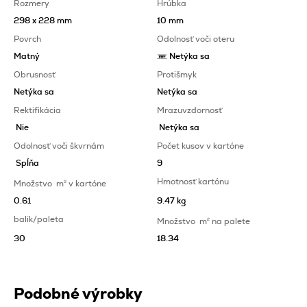
Rozmery
Hrúbka
298 x 228 mm
10 mm
Povrch
Odolnosť voči oteru
Matný
Netýka sa
Obrusnosť
Protišmyk
Netýka sa
Netýka sa
Rektifikácia
Mrazuvzdornosť
Nie
Netýka sa
Odolnosť voči škvrnám
Počet kusov v kartóne
Spĺňa
9
Hmotnosť kartónu
Množstvo
m
2
v kartóne
0.61
9.47 kg
balik/paleta
Množstvo
m
2
na palete
30
18.34
Podobné výrobky