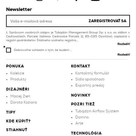
modré kúpeľňové
obklady
obklady
Newsletter
grafitové obklady pre
fialové kúpeľňové
bazén a spa
obklady
ZAREGISTROVAŤ SA
zelené kuchynské
dlažba na balkón a
obklady
Správcom osobných údajov je Tubądzin Management Group Sp. z o.o. so sídlom v
terasu
Cedrowiciach, Parcele (adresa: Cedrowice Parcels 11, 95-035 Ozorków), zapísaná v
červené obklady pre
registri podnikateľov Štátneho súdneho registra,...
bazén a spa
Rozbaliť
Dobrovoľne súhlasím s tým, že budem ...
Rozbaliť
PONUKA
KONTAKT
Kolekcie
Kontaktný formulár
Produkty
Sídlo spoločnosti
Exportný predaj
DIZAJNÉRI
NOVINKY
Maciej Zień
Dorota Koziara
POZRI TIEŽ
Tubądzin Airflow System
TIPY
Domino
KDE KÚPIŤ?
Arte
STIAHNUŤ
TECHNOLÓGIA