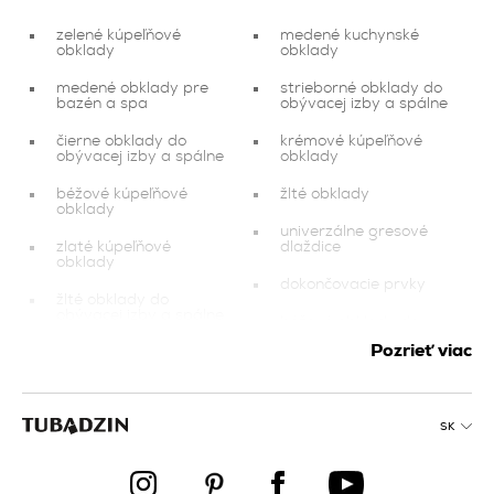
zelené kúpeľňové
medené kuchynské
obklady
obklady
medené obklady pre
strieborné obklady do
bazén a spa
obývacej izby a spálne
čierne obklady do
krémové kúpeľňové
obývacej izby a spálne
obklady
béžové kúpeľňové
žlté obklady
obklady
univerzálne gresové
zlaté kúpeľňové
dlaždice
obklady
dokončovacie prvky
žlté obklady do
obývacej izby a spálne
béžové obklady do
obývacej izby a spálne
Pozrieť viac
obývacia izba a spálňa
modré obklady do
oranžové obklady na
obývacej izby a spálne
balkón a terasu
medené obklady na
SK
tmavomodré
balkón a terasu
kuchynské obklady
oranžové kúpeľňové