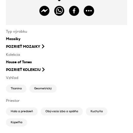
Typ výrobku
Mozaiky
POZRIEŤ
MOZAIKY
Kolekcia
House of Tones
POZRIEŤ KOLEKCIU
Vzhľad
Tkanina
Geometrický
Priestor
Hala a predsieň
Obývacia izba a spálňa
Kuchyňa
Kúpeľňa