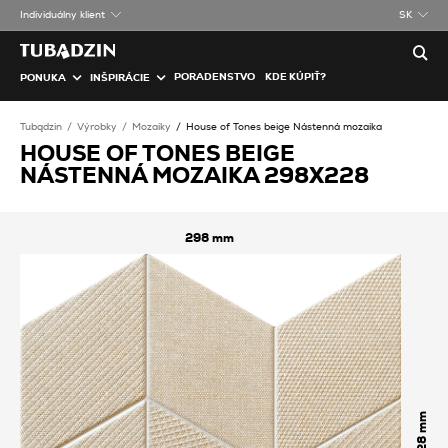
Individuálny klient
SK
PORADENSTVO
KDE KÚPIŤ?
PONUKA
INŠPIRÁCIE
Tubądzin
Výrobky
Mozaiky
House of Tones beige Nástenná mozaika
HOUSE OF TONES BEIGE
NÁSTENNÁ MOZAIKA 298X228
298
228