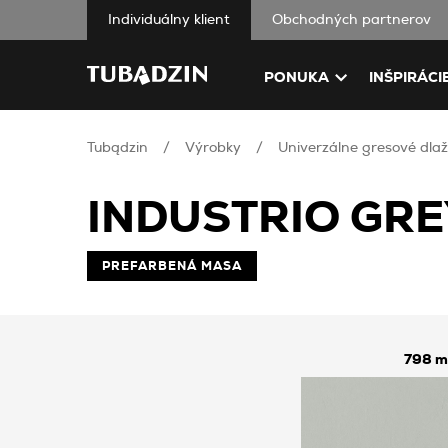
Individuálny klient
Obchodných partnerov
PONUKA
INŠPIRÁCI
Tubądzin
Výrobky
Univerzálne gresové dlaž
INDUSTRIO GR
PREFARBENÁ MASA
798