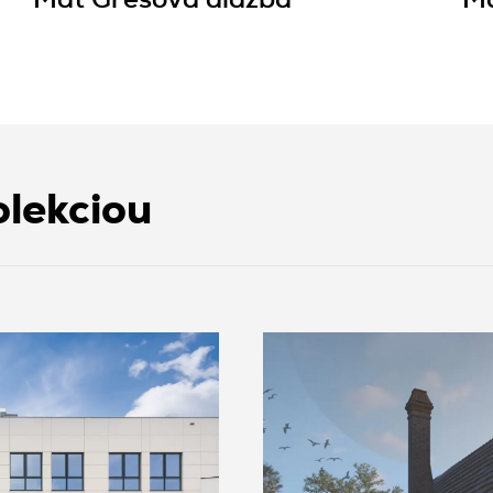
Mat Gresová dlažba
Ma
olekciou