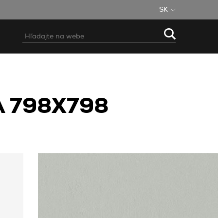
SK
A 798X798