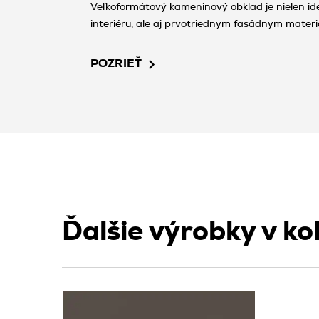
Veľkoformátový kameninový obklad je nielen id
interiéru, ale aj prvotriednym fasádnym materi
voči poveternostným vplyvom. Vďaka svojej pev
poskytuje trvácnosť a moderný vzhľad budovy n
POZRIEŤ
Ďalšie výrobky v kol