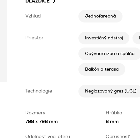
DLAŽDICE
Vzhľad
Jednofarebná
Priestor
Investičný nástroj
Obývacia izba a spálňa
Balkón a terasa
Technológie
Neglazovaný gres (UGL)
Rozmery
Hrúbka
798 x 798 mm
8 mm
Odolnosť voči oteru
Obrusnosť