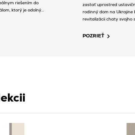
eálnym riešením do
zastať uprostred ustavi
álom, ktorý je odolný
rodinný dom na Ukrajine b
nosti a estetike
revitalizácii chaty svojho 
a dlhé roky.
súčasnosťou.
POZRIEŤ
ekcii