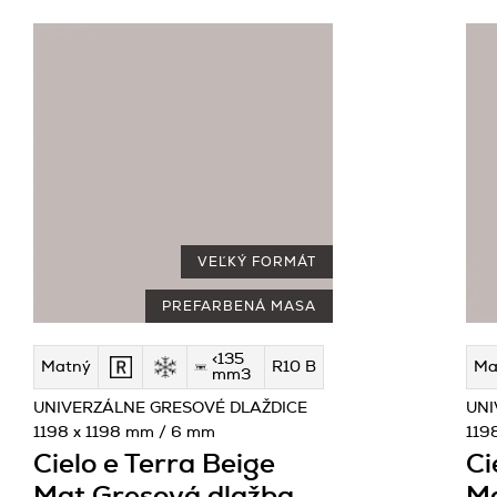
VEĽKÝ FORMÁT
PREFARBENÁ MASA
<135
Matný
R10 B
Ma
mm3
UNIVERZÁLNE GRESOVÉ DLAŽDICE
UNI
1198 x 1198 mm / 6 mm
119
Cielo e Terra Beige
Ci