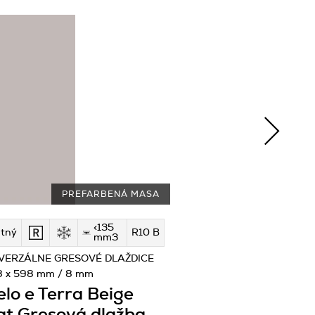
PREFARBENÁ MASA
<135
tný
R10 B
mm3
VERZÁLNE GRESOVÉ DLAŽDICE
8 x 598 mm / 8 mm
elo e Terra Beige