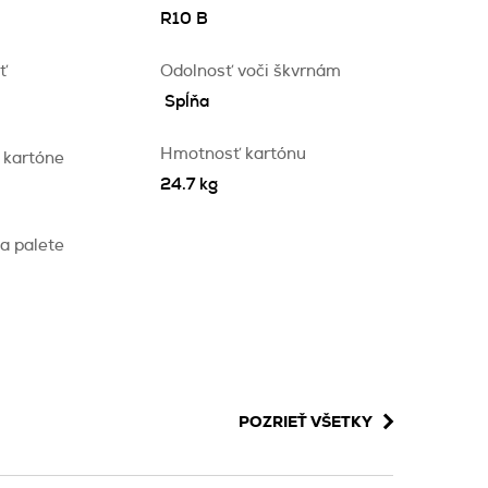
R10 B
ť
Odolnosť voči škvrnám
Spĺňa
Hmotnosť kartónu
 kartóne
24.7 kg
a palete
POZRIEŤ VŠETKY