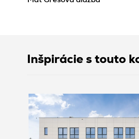
Mat Gresová dlažba
Inšpirácie s touto k