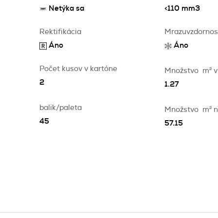
Netýka sa
<110 mm3
Rektifikácia
Mrazuvzdornos
Áno
Áno
Počet kusov v kartóne
Množstvo
m
2
v
2
1.27
balik/paleta
Množstvo
m
2
n
45
57.15