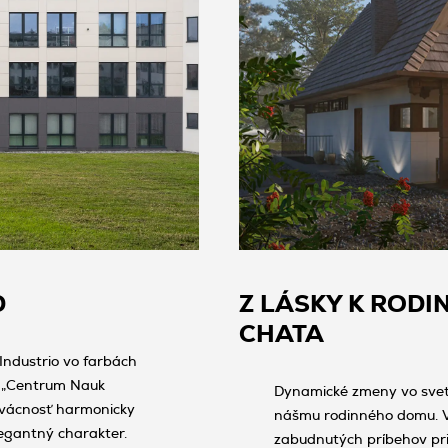
D
Z LÁSKY K ROD
CHATA
Industrio vo farbách
y „Centrum Nauk
Dynamické zmeny vo svete
rvácnosť harmonicky
nášmu rodinného domu. V
legantný charakter.
zabudnutých príbehov pri