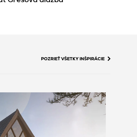
t Gresová dlažba
POZRIEŤ VŠETKY INŠPIRÁCIE