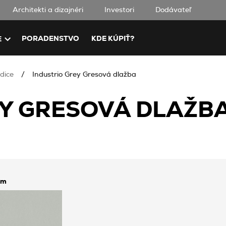
Architekti a dizajnéri
Investori
Dodávateľ
PORADENSTVO
KDE KÚPIŤ?
E
dice
Industrio Grey Gresová dlažba
EY GRESOVÁ DLAŽB