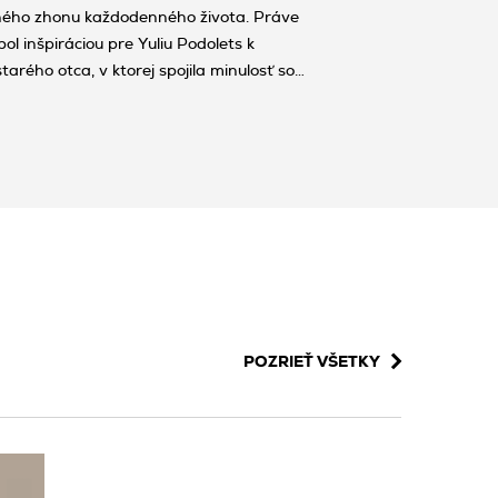
čného zhonu každodenného života. Práve
ol inšpiráciou pre Yuliu Podolets k
starého otca, v ktorej spojila minulosť so
POZRIEŤ VŠETKY