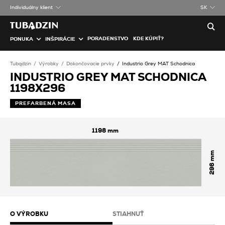
Individuálny klient
SK
PORADENSTVO
KDE KÚPIŤ?
PONUKA
INŠPIRÁCIE
Tubądzin
Výrobky
Dokončovacie prvky
Industrio Grey MAT Schodnica
INDUSTRIO GREY MAT SCHODNICA
1198X296
PREFARBENÁ MASA
1198
296
O VÝROBKU
STIAHNUŤ