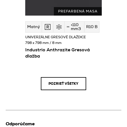
PREFARBENÁ MASA
<110
Matný
R10 B
mm3
UNIVERZÁLNE GRESOVÉ DLAŽDICE
798 x 798 mm / 8 mm
Industrio Anthrazite Gresová
dlažba
POZRIEŤ VŠETKY
Odporúčame