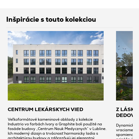
Inšpirácie s touto kolekciou
CENTRUM LEKÁRSKYCH VIED
Z LÁSKY
DEDOVA
Veľkoformátové kameninové obklady z kolekcie
Industrio vo farbách Ivory a Graphite boli použité na
Dynamické zm
fasáde budovy „Centrum Nauk Medycznych“ v Lubline.
vraciame k 
Ich moderný dizajn a trvácnosť harmonicky ladia s
spomienok a
architektúrou budovy a zdôrazňujú jej elegantný