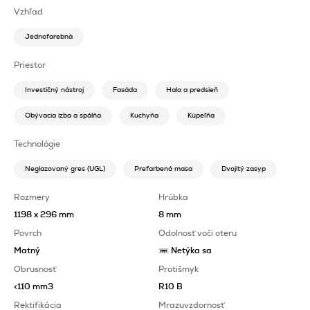
Vzhľad
Jednofarebná
Priestor
Investičný nástroj
Fasáda
Hala a predsieň
Obývacia izba a spálňa
Kuchyňa
Kúpeľňa
Technológie
Neglazovaný gres (UGL)
Prefarbená masa
Dvojitý zasyp
Rozmery
Hrúbka
1198 x 296 mm
8 mm
Povrch
Odolnosť voči oteru
Matný
Netýka sa
Obrusnosť
Protišmyk
<110 mm3
R10 B
Rektifikácia
Mrazuvzdornosť