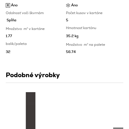
Áno
Áno
Odolnosť voči škvrnám
Počet kusov v kartóne
Spĺňa
5
Hmotnosť kartónu
Množstvo
m
2
v kartóne
1.77
35.2 kg
balik/paleta
Množstvo
m
2
na palete
32
56.74
Podobné výrobky