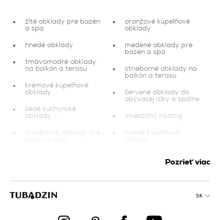
žlté obklady pre bazén
oranžové kúpeľňové
a spa
obklady
hnedé obklady
medené obklady pre
bazén a spa
tmavomodré obklady
na balkón a terasu
strieborné obklady na
balkón a terasu
krémové kúpeľňové
obklady
červené obklady do
obývacej izby a spálne
šedé kuchynské
obklady
investičný nástroj
strieborné obklady pre
hnedé kúpeľňové
bazén a spa
obklady
grafitové kúpeľňové
dlažba na balkón a
Pozrieť viac
obklady
terasu
zelené obklady pre
červené kúpeľňové
bazén a spa
obklady
SK
viacfarebné obklady do
oranžové obklady na
obývacej izby a spálne
balkón a terasu