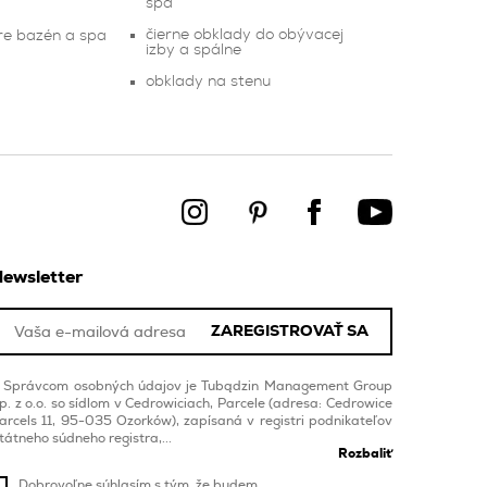
spa
čierne obklady do obývacej
pre bazén a spa
izby a spálne
obklady na stenu
ewsletter
ZAREGISTROVAŤ SA
Správcom osobných údajov je Tubądzin Management Group
p. z o.o. so sídlom v Cedrowiciach, Parcele (adresa: Cedrowice
arcels 11, 95-035 Ozorków), zapísaná v registri podnikateľov
tátneho súdneho registra,...
Rozbaliť
Dobrovoľne súhlasím s tým, že budem ...