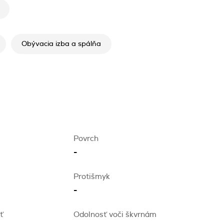
Obývacia izba a spálňa
Povrch
-
Protišmyk
-
ť
Odolnosť voči škvrnám