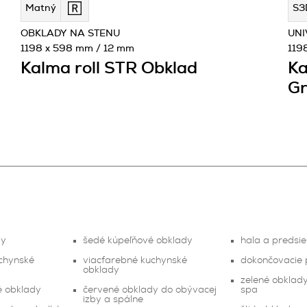
Matný
S3
OBKLADY NA STENU
UNI
1198 x 598 mm / 12 mm
119
Kalma roll STR Obklad
Ka
Gr
dy
šedé kúpeľňové obklady
hala a predsi
chynské
viacfarebné kuchynské
dokončovacie 
obklady
zelené obklad
é obklady
červené obklady do obývacej
spa
izby a spálne