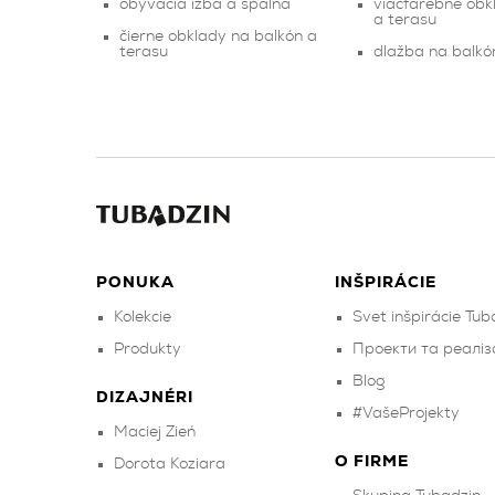
obývacia izba a spálňa
viacfarebné obk
a terasu
čierne obklady na balkón a
terasu
dlažba na balkó
PONUKA
INŠPIRÁCIE
Kolekcie
Svet inšpirácie Tub
Produkty
Проекти та реаліза
Blog
DIZAJNÉRI
#VašeProjekty
Maciej Zień
O FIRME
Dorota Koziara