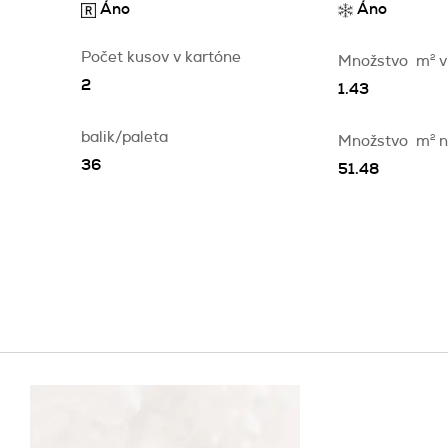
Áno
Áno
Počet kusov v kartóne
Množstvo
m
2
v
2
1.43
balik/paleta
Množstvo
m
2
n
36
51.48