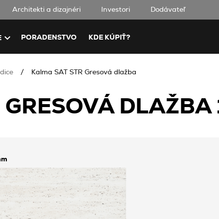
Architekti a dizajnéri
Investori
Dodávateľ
PORADENSTVO
KDE KÚPIŤ?
E
dice
Kalma SAT STR Gresová dlažba
 GRESOVÁ DLAŽBA 