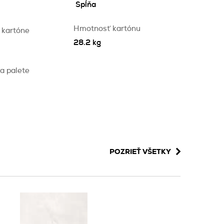
Spĺňa
Hmotnosť kartónu
 kartóne
28.2 kg
a palete
POZRIEŤ VŠETKY