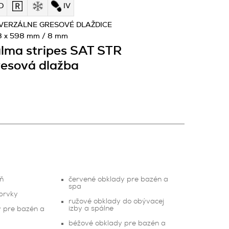
D
IV
VERZÁLNE GRESOVÉ DLAŽDICE
8 x 598 mm / 8 mm
lma stripes SAT STR
esová dlažba
eň
červené obklady pre bazén a
spa
prvky
ružové obklady do obývacej
izby a spálne
y pre bazén a
béžové obklady pre bazén a