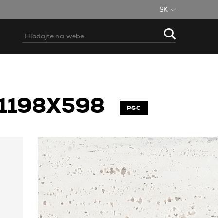
SK
1198X598
PGC