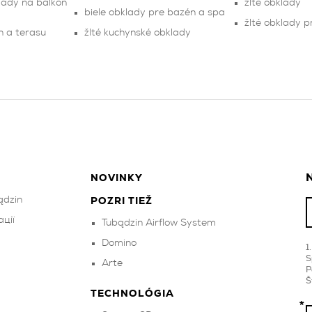
lady na balkón
žlté obklady
biele obklady pre bazén a spa
žlté obklady 
n a terasu
žlté kuchynské obklady
N
NOVINKY
ądzin
POZRI TIEŽ
ції
Tubądzin Airflow System
Domino
S
Arte
P
Š
TECHNOLÓGIA