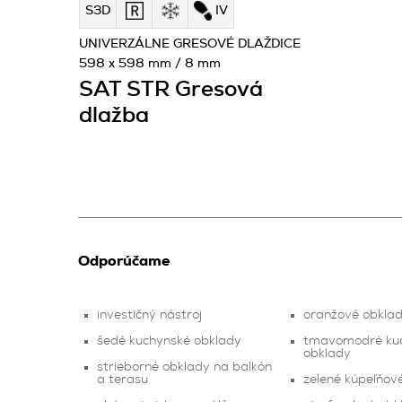
S3D
IV
UNIVERZÁLNE GRESOVÉ DLAŽDICE
598 x 598 mm / 8 mm
SAT STR Gresová
dlažba
Odporúčame
investičný nástroj
oranžové obkla
šedé kuchynské obklady
tmavomodré ku
obklady
strieborné obklady na balkón
a terasu
zelené kúpeľňov