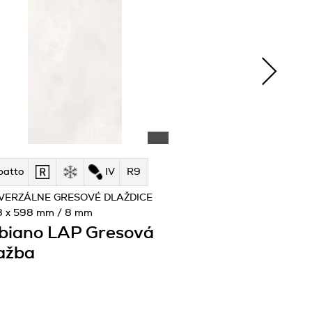
patto
IV
R9
VERZÁLNE GRESOVÉ DLAŽDICE
8 x 598 mm / 8 mm
biano LAP Gresová
ažba