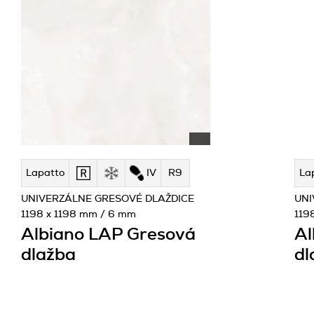
Lapatto
IV
R9
La
UNIVERZÁLNE GRESOVÉ DLAŽDICE
UNI
1198 x 1198 mm / 6 mm
119
Albiano LAP Gresová
Al
dlažba
dl