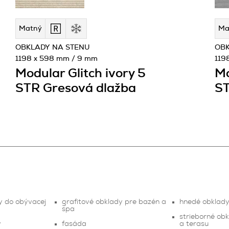
Matný
Ma
OBKLADY NA STENU
OBK
1198 x 598 mm / 9 mm
119
Modular Glitch ivory 5
Mo
STR Gresová dlažba
ST
y do obývacej
grafitové obklady pre bazén a
hnedé obklad
spa
strieborné ob
y
fasáda
a terasu