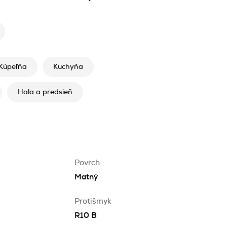
Kúpeľňa
Kuchyňa
Hala a predsieň
Povrch
Matný
Protišmyk
R10 B