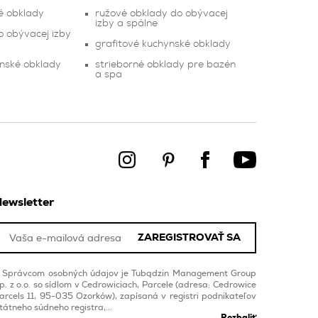
é obklady
ružové obklady do obývacej
izby a spálne
o obývacej izby
grafitové kuchynské obklady
nské obklady
strieborné obklady pre bazén
a spa
ewsletter
ZAREGISTROVAŤ SA
Správcom osobných údajov je Tubądzin Management Group
p. z o.o. so sídlom v Cedrowiciach, Parcele (adresa: Cedrowice
arcels 11, 95-035 Ozorków), zapísaná v registri podnikateľov
tátneho súdneho registra,...
Rozbaliť