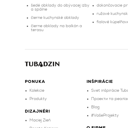
šedé obklady do obývacej izby
dokončovacie p
a spálne
ružové kuchynsk
čierne kuchynské obklady
fialové kúpeľňo
čierne obklady na balkón a
terasu
PONUKA
INŠPIRÁCIE
Kolekcie
Svet inšpirácie Tub
Produkty
Проекти та реаліза
Blog
DIZAJNÉRI
#VašeProjekty
Maciej Zień