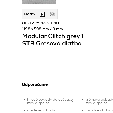
Matný
OBKLADY NA STENU
1198 x 598 mm / 9 mm
Modular Glitch grey 1
STR Gresová dlažba
Odporúčame
hnedé obklady do obývacej
krémové obklad
izby a spálne
izby a spálne
medené obklady
fasádne obklad