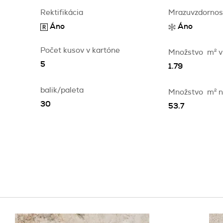
Rektifikácia
Mrazuvzdornos
Áno
Áno
Počet kusov v kartóne
Množstvo
m
2
v
5
1.79
balik/paleta
Množstvo
m
2
n
30
53.7