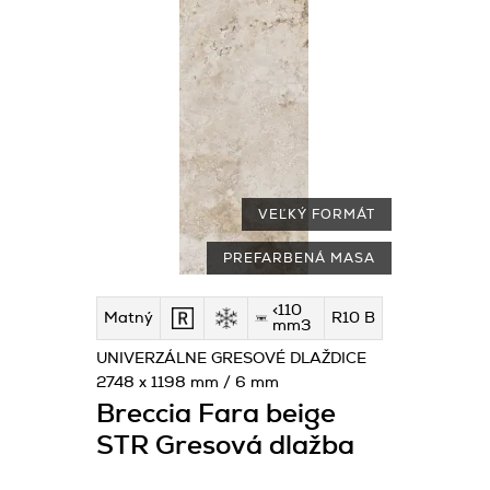
VEĽKÝ FORMÁT
PREFARBENÁ MASA
<110
Matný
R10 B
mm3
UNIVERZÁLNE GRESOVÉ DLAŽDICE
2748 x 1198 mm / 6 mm
Breccia Fara beige
STR Gresová dlažba