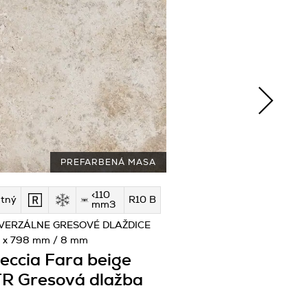
PREFARBENÁ MASA
<110
tný
R10 B
mm3
VERZÁLNE GRESOVÉ DLAŽDICE
 x 798 mm / 8 mm
eccia Fara beige
R Gresová dlažba