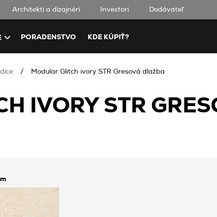
Architekti a dizajnéri
Investori
Dodávateľ
PORADENSTVO
KDE KÚPIŤ?
E
dice
Modular Glitch ivory STR Gresová dlažba
CH IVORY STR GRE