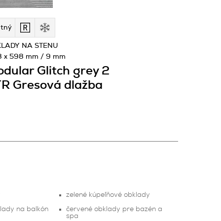
tný
LADY NA STENU
8 x 598 mm / 9 mm
dular Glitch grey 2
R Gresová dlažba
y
zelené kúpeľňové obklady
klady na balkón
červené obklady pre bazén a
spa