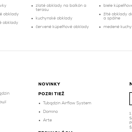
rvky
zlaté obklady na balkón a
biele kúpeľňov
terasu
é obklady
žlté obklady d
kuchynské obklady
a spálne
vé obklady
červené kúpeľňové obklady
medené kuchy
N
NOVINKY
ądzin
POZRI TIEŽ
ції
Tubądzin Airflow System
Domino
S
Arte
P
Š