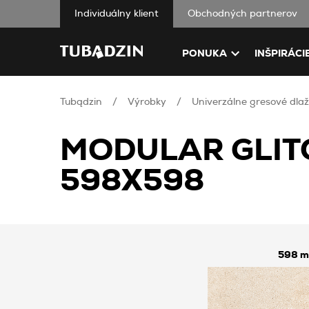
Individuálny klient
Obchodných partnerov
PONUKA
INŠPIRÁCI
Tubądzin
Výrobky
Univerzálne gresové dlaž
MODULAR GLIT
598X598
598