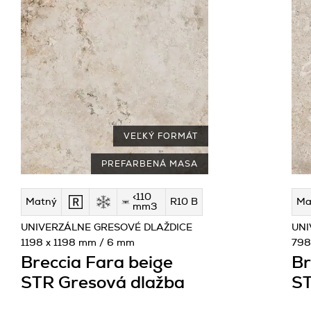
VEĽKÝ FORMÁT
PREFARBENÁ MASA
<110
Matný
R10 B
Ma
mm3
UNIVERZÁLNE GRESOVÉ DLAŽDICE
UNI
1198 x 1198 mm / 6 mm
798
Breccia Fara beige
Br
STR Gresová dlažba
ST