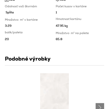
Odolnosť voči škvrnám
Počet kusov v kartóne
Spĺňa
1
Hmotnosť kartónu
Množstvo
m
2
v kartóne
3.29
47.95 kg
balik/paleta
Množstvo
m
2
na palete
20
65.8
Podobné výrobky