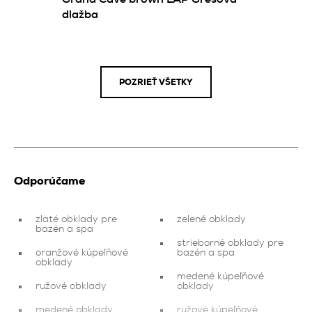
dlažba
POZRIEŤ VŠETKY
Odporúčame
zlaté obklady pre
zelené obklady
bazén a spa
strieborné obklady pre
oranžové kúpeľňové
bazén a spa
obklady
medené kúpeľňové
ružové obklady
obklady
medené obklady
ružové kúpeľňové