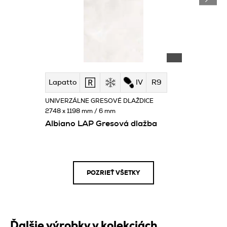
Lapatto
IV
R9
UNIVERZÁLNE GRESOVÉ DLAŽDICE
2748 x 1198 mm / 6 mm
Albiano LAP Gresová dlažba
POZRIEŤ VŠETKY
Ďalšie výrobky v kolekciách