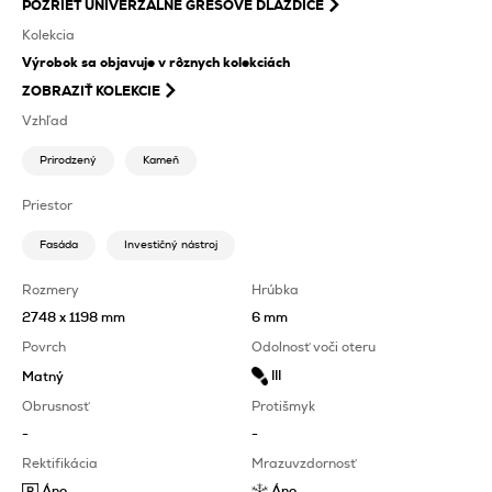
POZRIEŤ
UNIVERZÁLNE GRESOVÉ DLAŽDICE
Kolekcia
Výrobok sa objavuje v rôznych kolekciách
ZOBRAZIŤ KOLEKCIE
Vzhľad
Prirodzený
Kameň
Priestor
Fasáda
Investičný nástroj
Rozmery
Hrúbka
2748 x 1198 mm
6 mm
Povrch
Odolnosť voči oteru
III
Matný
Obrusnosť
Protišmyk
-
-
Rektifikácia
Mrazuvzdornosť
Áno
Áno