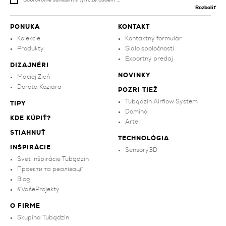
Dobrovoľne súhlasím s tým, že budem ...
Rozbaliť
PONUKA
KONTAKT
Kolekcie
Kontaktný formulár
Produkty
Sídlo spoločnosti
Exportný predaj
DIZAJNÉRI
NOVINKY
Maciej Zień
Dorota Koziara
POZRI TIEŽ
Tubądzin Airflow System
TIPY
Domino
KDE KÚPIŤ?
Arte
STIAHNUŤ
TECHNOLÓGIA
INŠPIRÁCIE
Sensory3D
Svet inšpirácie Tubądzin
Проекти та реалізації
Blog
#VašeProjekty
O FIRME
Skupina Tubądzin