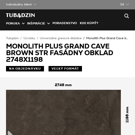
Individuálny klient
SK
PORADENSTVO
KDE KÚPIŤ?
PONUKA
INŠPIRÁCIE
Tubądzin
Výrobky
Univerzálne gresové dlaždice
Monolith Plus Grand Cave brown STR Fasádny obklad
MONOLITH PLUS GRAND CAVE
BROWN STR FASÁDNY OBKLAD
2748X1198
NA OBJEDNÁVKU
VEĽKÝ FORMÁT
2748
1198