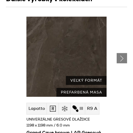
VEĽKÝ FORMÁT
PREFARBENÁ MASA
Lapatto
III
R9 A
UNIVERZÁLNE GRESOVÉ DLAŽDICE
1198 x 1198 mm / 6.0 mm
Grand Cave brown LAP Gresová