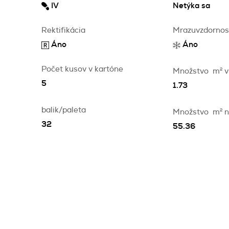
IV
Netýka sa
Rektifikácia
Mrazuvzdornos
Áno
Áno
Počet kusov v kartóne
Množstvo
m
2
v
5
1.73
balik/paleta
Množstvo
m
2
n
32
55.36