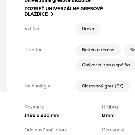
Univerzálne gresové dlaždice
POZRIEŤ
UNIVERZÁLNE GRESOVÉ
DLAŽDICE
Vzhľad
Drevo
Priestor
Balkón a terasa
S
Obývacia izba a spálňa
Technológie
Glazovaný gres (GK)
Rozmery
Hrúbka
1498 x 230 mm
8 mm
Odolnosť voči oteru
Obrusnosť