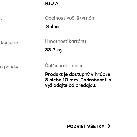
R10 A
ť
Odolnosť voči škvrnám
Spĺňa
Hmotnosť kartónu
 kartóne
33.2 kg
Ďalšie informácie
a palete
Produkt je dostupný v hrúbke
8 alebo 10 mm. Podrobnosti si
vyžiadajte od predajcu.
POZRIEŤ VŠETKY