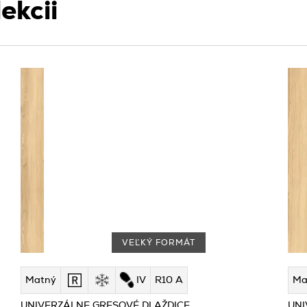
ekcii
VEĽKÝ FORMÁT
Matný
IV
R10 A
Ma
UNIVERZÁLNE GRESOVÉ DLAŽDICE
UNI