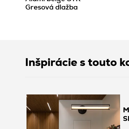
Gresová dlažba
Inšpirácie s touto k
M
S