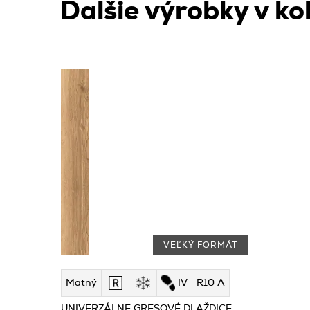
Ďalšie výrobky v kol
VEĽKÝ FORMÁT
Matný
IV
R10 A
UNIVERZÁLNE GRESOVÉ DLAŽDICE