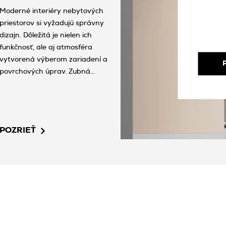
Moderné interiéry nebytových
priestorov si vyžadujú správny
dizajn. Dôležitá je nielen ich
funkčnosť, ale aj atmosféra
vytvorená výberom zariadení a
povrchových úprav. Zubná
klinika Melon Clinic v Sieradzi
používa osvedčené keramické
platne špičkovej kvality od
Skupiny Tubądzin.
POZRIEŤ