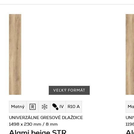
VEĽKÝ FORMÁT
Matný
IV
R10 A
Ma
UNIVERZÁLNE GRESOVÉ DLAŽDICE
UNI
1498 x 230 mm / 8 mm
119
Alami beige STR
Al