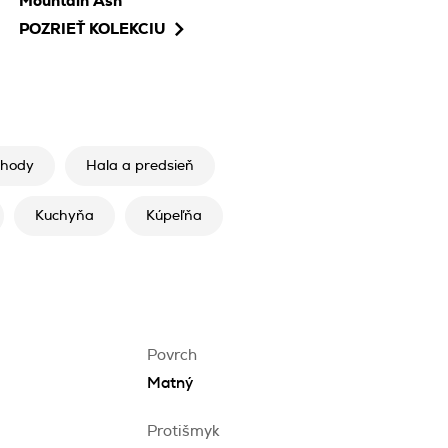
Mountain Ash
POZRIEŤ KOLEKCIU
chody
Hala a predsieň
Kuchyňa
Kúpeľňa
Povrch
Matný
Protišmyk