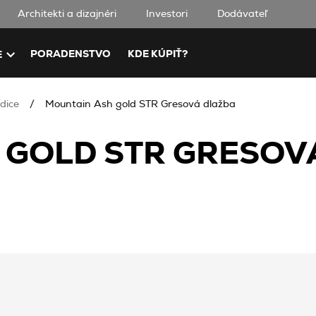
Architekti a dizajnéri
Investori
Dodávateľ
PORADENSTVO
KDE KÚPIŤ?
E
dice
Mountain Ash gold STR Gresová dlažba
 GOLD STR GRESOV