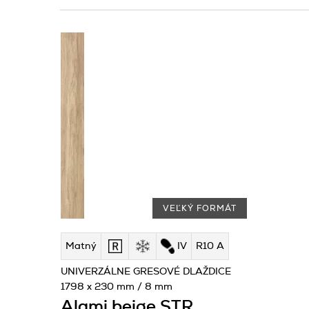
VEĽKÝ FORMÁT
Matný
IV
R10 A
UNIVERZÁLNE GRESOVÉ DLAŽDICE
1798 x 230 mm / 8 mm
Alami beige STR