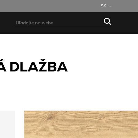
SK
Á DLAŽBA