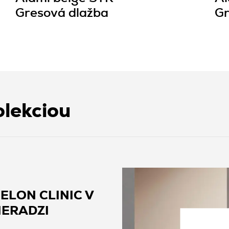
Gresová dlažba
Gr
olekciou
ELON CLINIC V
IERADZI