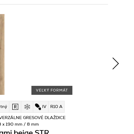
VEĽKÝ FORMÁT
tný
IV
R10 A
VERZÁLNE GRESOVÉ DLAŽDICE
8 x 190 mm / 8 mm
ami beige STR