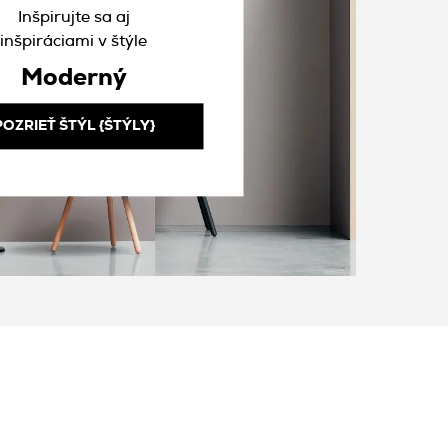
Inšpirujte sa aj
inšpiráciami v štýle
Moderný
POZRIEŤ ŠTÝL {ŠTÝLY}