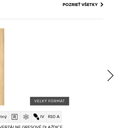
POZRIEŤ VŠETKY
VEĽKÝ FORMÁT
tný
IV
R10 A
VERZÁLNE GRESOVÉ DLAŽDICE