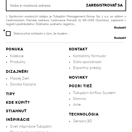
medené obklady do
obývacej izby a spálne
ZAREGISTROVAŤ SA
viacfarebné obklady na
balkón a terasu
Správcom osobných údajov je Tubądzin Management Group Sp. z o.o. so sídlom v
Cedrowiciach, Parcele (adresa: Cedrowice Parcels 11, 95-035 Ozorków), zapísaná v
registri podnikateľov Štátneho súdneho registra,...
Rozbaliť
Dobrovoľne súhlasím s tým, že budem ...
Rozbaliť
PONUKA
KONTAKT
Kolekcie
Kontaktný formulár
Produkty
Sídlo spoločnosti
Exportný predaj
DIZAJNÉRI
NOVINKY
Maciej Zień
Dorota Koziara
POZRI TIEŽ
Tubądzin Airflow System
TIPY
Domino
KDE KÚPIŤ?
Arte
STIAHNUŤ
TECHNOLÓGIA
INŠPIRÁCIE
Sensory3D
Svet inšpirácie Tubądzin