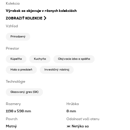
Kolekcia
Výrobok sa objavuje v rôznych kolekciách
ZOBRAZIŤ KOLEKCIE
Vzhľad
Prirodzený
Priestor
Kúpeľňa
Kuchyňa
Obývacia izba a spálňa
Hala a predsieň
Investičný nástroj
Technológie
Glazovaný gres (GK)
Rozmery
Hrúbka
1198 x 598 mm
8 mm
Povrch
Odolnosť voči oteru
Matný
Netýka sa