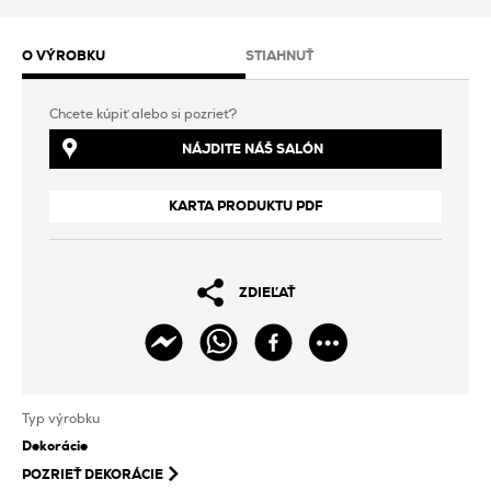
O VÝROBKU
STIAHNUŤ
Chcete kúpiť alebo si pozrieť?
NÁJDITE NÁŠ SALÓN
KARTA PRODUKTU PDF
ZDIEĽAŤ
Typ výrobku
Dekorácie
POZRIEŤ
DEKORÁCIE