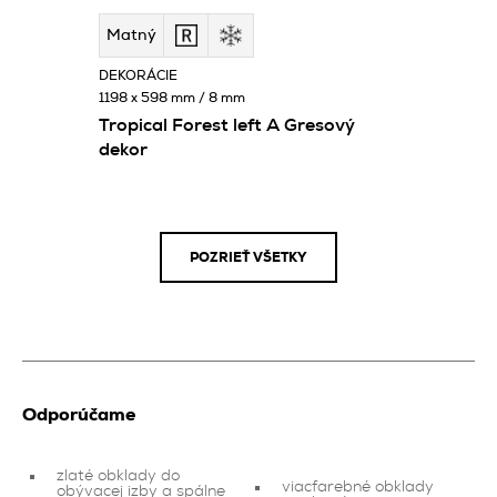
Matný
DEKORÁCIE
1198 x 598 mm / 8 mm
Tropical Forest left A Gresový
dekor
POZRIEŤ VŠETKY
Odporúčame
zlaté obklady do
viacfarebné obklady
obývacej izby a spálne