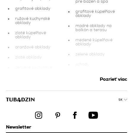
pre bazén a spa
grafitové obklady
grafitové kúpeľňové
obklady
ružové kuchynské
obklady
modré obklady na
balkón a terasu
zlaté kúpeľňové
obklady
medené kúpeľňové
obklady
oranžové obklady
zelené obklady
zlaté obklady
schody
červené kuchynské
obklady
červené obklady
Pozrieť viac
béžové obklady
obývacia izba a spálňa
béžové obklady na
tmavomodré obklady
balkón a terasu
do obývacej izby a
SK
spálne
ružové kúpeľňové
obklady
dokončovacie prvky
fasáda
bazénová dlažba
Newsletter
obklady na stenu