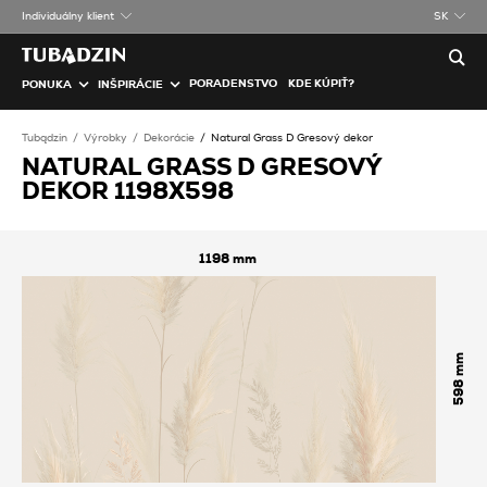
Individuálny klient
SK
PORADENSTVO
KDE KÚPIŤ?
PONUKA
INŠPIRÁCIE
Tubądzin
Výrobky
Dekorácie
Natural Grass D Gresový dekor
NATURAL GRASS D GRESOVÝ
DEKOR 1198X598
1198
598