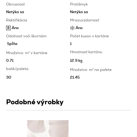
Obrusnosť
Protišmyk
Netýka sa
Netýka sa
Rektifikácia
Mrazuvzdornosť
Áno
Áno
Odolnosť voči škvrnám
Počet kusov v kartóne
Spĺňa
1
Hmotnosť kartónu
Množstvo
m
2
v kartóne
0.71
12.9 kg
balik/paleta
Množstvo
m
2
na palete
30
21.45
Podobné výrobky