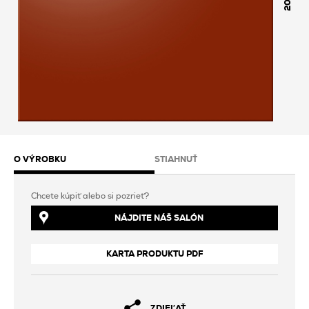
200
O VÝROBKU
STIAHNUŤ
Chcete kúpiť alebo si pozrieť?
NÁJDITE NÁŠ SALÓN
KARTA PRODUKTU PDF
ZDIEĽAŤ