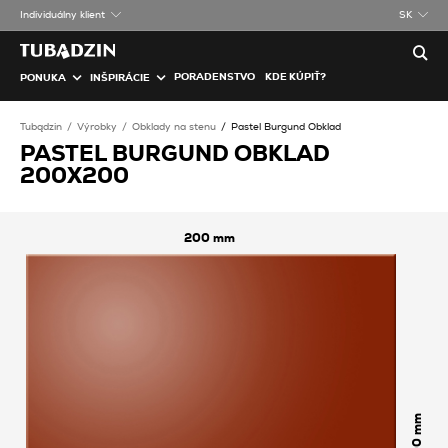
Individuálny klient
SK
PORADENSTVO
KDE KÚPIŤ?
PONUKA
INŠPIRÁCIE
Tubądzin
Výrobky
Obklady na stenu
Pastel Burgund Obklad
PASTEL BURGUND OBKLAD
200X200
200