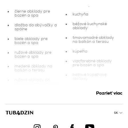
čierne obklady pre
kuchyňa
bazén a spa
béžové kuchynské
dlažba do obývačky a
obklady
spálne
tmavomodré obklady
biele obklady pre
na balkón a terasu
bazén a spa
kúpeľňa
ružové obklady pre
bazén a spa
viacfarebné obklady
pre bazén a spa
medené obklady na
balkón a terasu
béžové kúpeľňové
obklady
ružové obklady do
obývacej izby a spálne
grafitové obklady na
balkón a terasu
Pozrieť viac
balkón a terasa
fasádne obklady
dokončovacie prvky
oranžové kuchynské
červené obklady do
SK
obklady
obývacej izby a spálne
červené obklady pre
kúpeľňové obklady