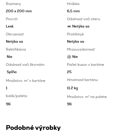
Rozmery
Hrúbka
200 x 200 mm
6,5 mm
Povrch
Odolnosť voči oteru
Lesk
Netýka sa
Obrusnosť
Protišmyk
Netýka sa
Netýka sa
Rektifikácia
Mrazuvzdornosť
Nie
Nie
Odolnosť voči škvrnám
Počet kusov v kartóne
Spĺňa
25
Hmotnosť kartónu
Množstvo
m
2
v kartóne
1
11.2 kg
balik/paleta
Množstvo
m
2
na palete
96
96
Podobné výrobky