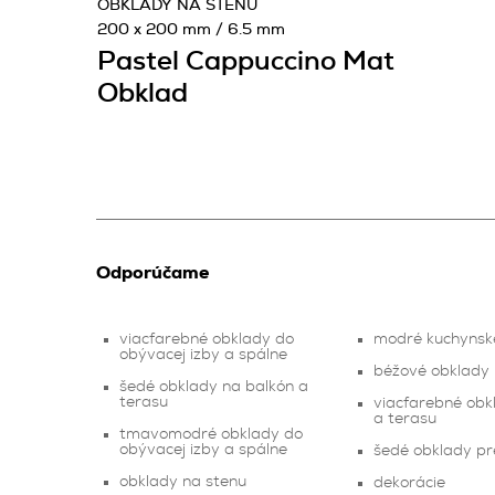
OBKLADY NA STENU
200 x 200 mm / 6.5 mm
Pastel Cappuccino Mat
Obklad
Odporúčame
viacfarebné obklady do
modré kuchynsk
obývacej izby a spálne
béžové obklady
šedé obklady na balkón a
terasu
viacfarebné obk
a terasu
tmavomodré obklady do
obývacej izby a spálne
šedé obklady pr
obklady na stenu
dekorácie