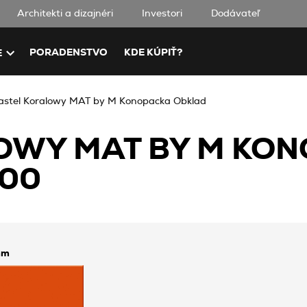
Architekti a dizajnéri
Investori
Dodávateľ
PORADENSTVO
KDE KÚPIŤ?
E
astel Koralowy MAT by M Konopacka Obklad
OWY MAT BY M KO
00