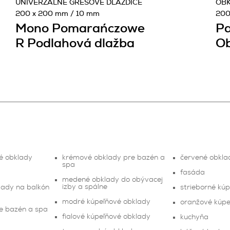
UNIVERZÁLNE GRESOVÉ DLAŽDICE
OBK
200 x 200 mm / 10 mm
200
Mono Pomarańczowe
Pa
R Podlahová dlažba
Ob
é obklady
krémové obklady pre bazén a
červené obkla
spa
fasáda
medené obklady do obývacej
izby a spálne
lady na balkón
strieborné kú
modré kúpeľňové obklady
oranžové kúpe
e bazén a spa
fialové kúpeľňové obklady
kuchyňa