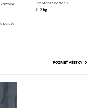
Hmotnosť kartónu
 kartóne
11.2 kg
a palete
POZRIEŤ VŠETKY