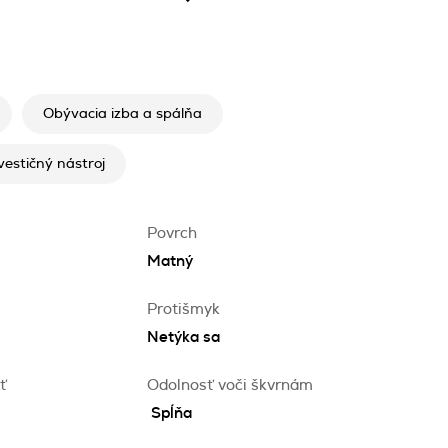
Obývacia izba a spálňa
vestičný nástroj
Povrch
Matný
Protišmyk
Netýka sa
ť
Odolnosť voči škvrnám
Spĺňa