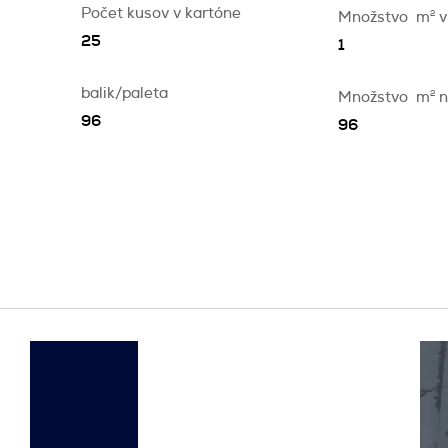
Počet kusov v kartóne
Množstvo
m
2
v
25
1
balik/paleta
Množstvo
m
2
n
96
96