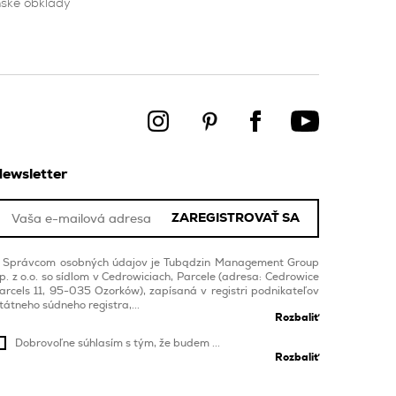
ské obklady
ewsletter
ZAREGISTROVAŤ SA
Správcom osobných údajov je Tubądzin Management Group
p. z o.o. so sídlom v Cedrowiciach, Parcele (adresa: Cedrowice
arcels 11, 95-035 Ozorków), zapísaná v registri podnikateľov
tátneho súdneho registra,...
Rozbaliť
Dobrovoľne súhlasím s tým, že budem ...
Rozbaliť