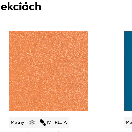
lekciách
Matný
IV
R10 A
Ma