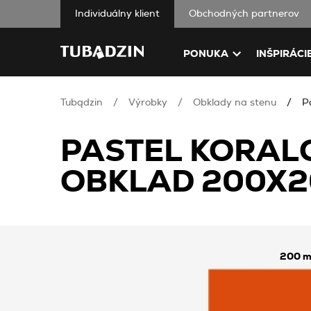
Individuálny klient
Obchodných partnerov
PONUKA
INŠPIRÁCI
Tubądzin
Výrobky
Obklady na stenu
P
PASTEL KORAL
OBKLAD 200X2
200