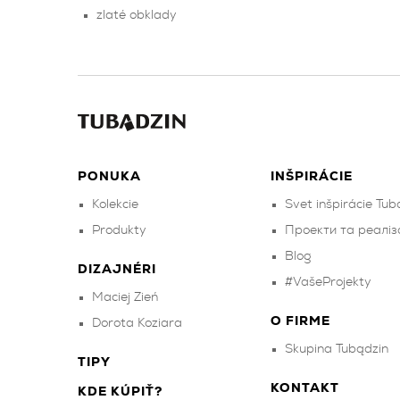
zlaté obklady
PONUKA
INŠPIRÁCIE
Kolekcie
Svet inšpirácie Tub
Produkty
Проекти та реаліза
Blog
DIZAJNÉRI
#VašeProjekty
Maciej Zień
O FIRME
Dorota Koziara
Skupina Tubądzin
TIPY
KONTAKT
KDE KÚPIŤ?