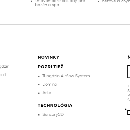
tmavomodré obklady pre
béžové kuchyn
bazén a spa
N
NOVINKY
ądzin
POZRI TIEŽ
ції
Tubądzin Airflow System
Domino
S
Arte
P
Š
TECHNOLÓGIA
Sensory3D