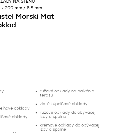
LADY NA STENU
 x 200 mm / 6.5 mm
stel Morski Mat
klad
dy
ružové obklady na balkón a
terasu
zlaté kúpeľňové obklady
peľňové obklady
ružové obklady do obývacej
izby a spálne
ľňové obklady
krémové obklady do obývacej
izby a spálne