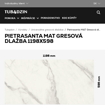
Individuálny klient
SK
PORADENSTVO
KDE KÚPIŤ?
PONUKA
INŠPIRÁCIE
Tubądzin
Výrobky
Univerzálne gresové dlaždice
Pietrasanta MAT Gresová dlažba
PIETRASANTA MAT GRESOVÁ
DLAŽBA 1198X598
1198
598