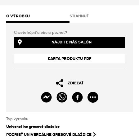
O VÝROBKU
STIAHNUŤ
Chcete kúpiť alebo si pozrieť?
NÁJDITE NÁŠ SALÓN
KARTA PRODUKTU PDF
ZDIEĽAŤ
Typ výrobku
Univerzálne gresové dlaždice
POZRIEŤ
UNIVERZÁLNE GRESOVÉ DLAŽDICE