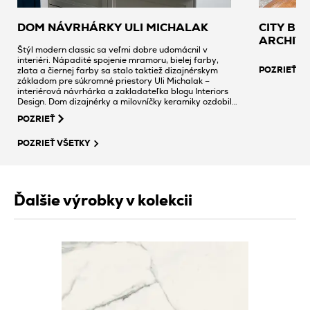
DOM NÁVRHÁRKY ULI MICHALAK
CITY BR
ARCHITE
Štýl modern classic sa veľmi dobre udomácnil v
interiéri. Nápadité spojenie mramoru, bielej farby,
POZRIEŤ
zlata a čiernej farby sa stalo taktiež dizajnérskym
základom pre súkromné priestory Uli Michalak –
interiérová návrhárka a zakladateľka blogu Interiors
Design. Dom dizajnérky a milovníčky keramiky ozdobili
kachličky Skupiny Tubądzin.
POZRIEŤ
POZRIEŤ VŠETKY
Ďalšie výrobky v kolekcii