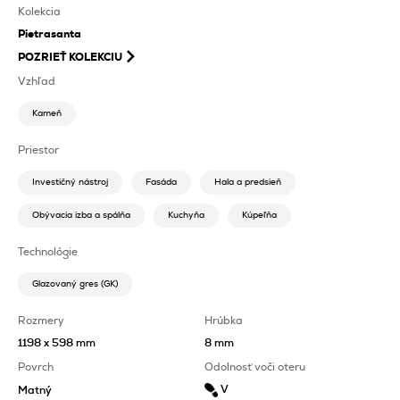
Kolekcia
Pietrasanta
POZRIEŤ KOLEKCIU
Vzhľad
Kameň
Priestor
Investičný nástroj
Fasáda
Hala a predsieň
Obývacia izba a spálňa
Kuchyňa
Kúpeľňa
Technológie
Glazovaný gres (GK)
Rozmery
Hrúbka
1198 x 598 mm
8 mm
Povrch
Odolnosť voči oteru
V
Matný