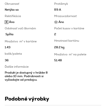
Obrusnosť
Protišmyk
Netýka sa
R9 A
Rektifikácia
Mrazuvzdornosť
Áno
Áno
Odolnosť voči škvrnám
Počet kusov v kartóne
Spĺňa
2
Hmotnosť kartónu
Množstvo
m
2
v kartóne
1.43
28.2 kg
balik/paleta
Množstvo
m
2
na palete
36
51.48
Ďalšie informácie
Produkt je dostupný v hrúbke 8
alebo 10 mm. Podrobnosti si
vyžiadajte od predajcu.
Podobné výrobky