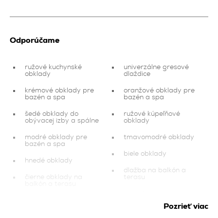
Odporúčame
ružové kuchynské
univerzálne gresové
obklady
dlaždice
krémové obklady pre
oranžové obklady pre
bazén a spa
bazén a spa
šedé obklady do
ružové kúpeľňové
obývacej izby a spálne
obklady
modré obklady pre
tmavomodré obklady
bazén a spa
biele obklady
hnedé obklady
dlažba na balkón a
čierne obklady na
terasu
balkón a terasu
mozaiky
balkón a terasa
Pozrieť viac
čierne obklady
investičný nástroj