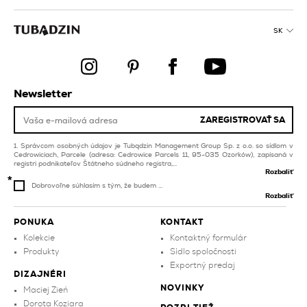
oranžové obklady do
béžové obklady pre
obývacej izby a spálne
bazén a spa
SK
dlažba na schody
zelené kúpeľňové
obklady
žlté obklady
čierne obklady pre
viacfarebné obklady
Newsletter
bazén a spa
pre bazén a spa
medené kúpeľňové
ZAREGISTROVAŤ SA
hnedé obklady pre
obklady
bazén a spa
Správcom osobných údajov je Tubądzin Management Group Sp. z o.o. so sídlom v
Cedrowiciach, Parcele (adresa: Cedrowice Parcels 11, 95-035 Ozorków), zapísaná v
registri podnikateľov Štátneho súdneho registra,...
Rozbaliť
Dobrovoľne súhlasím s tým, že budem ...
Rozbaliť
PONUKA
KONTAKT
Kolekcie
Kontaktný formulár
Produkty
Sídlo spoločnosti
Exportný predaj
DIZAJNÉRI
NOVINKY
Maciej Zień
Dorota Koziara