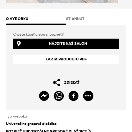
O VÝROBKU
STIAHNUŤ
Chcete kúpiť alebo si pozrieť?
NÁJDITE NÁŠ SALÓN
KARTA PRODUKTU PDF
ZDIEĽAŤ
Typ výrobku
Univerzálne gresové dlaždice
POZRIEŤ
UNIVERZÁLNE GRESOVÉ DLAŽDICE