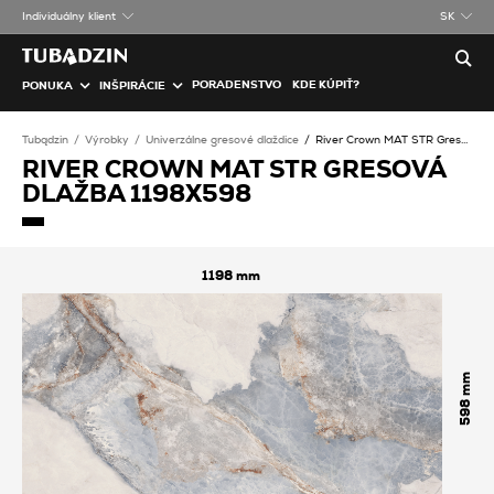
Individuálny klient
SK
PORADENSTVO
KDE KÚPIŤ?
PONUKA
INŠPIRÁCIE
Tubądzin
Výrobky
Univerzálne gresové dlaždice
River Crown MAT STR Gresová dlažba
RIVER CROWN MAT STR GRESOVÁ
DLAŽBA 1198X598
1198
598