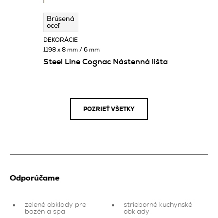
Brúsená
oceľ
DEKORÁCIE
1198 x 8 mm / 6 mm
Steel Line Cognac Nástenná lišta
POZRIEŤ VŠETKY
Odporúčame
zelené obklady pre
strieborné kuchynské
bazén a spa
obklady