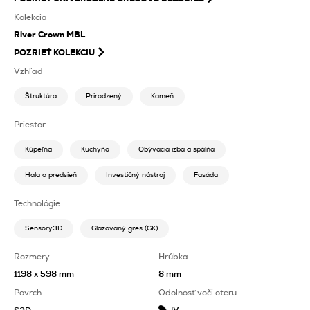
Kolekcia
River Crown MBL
POZRIEŤ KOLEKCIU
Vzhľad
Štruktúra
Prirodzený
Kameň
Priestor
Kúpeľňa
Kuchyňa
Obývacia izba a spálňa
Hala a predsieň
Investičný nástroj
Fasáda
Technológie
Sensory3D
Glazovaný gres (GK)
Rozmery
Hrúbka
1198 x 598 mm
8 mm
Povrch
Odolnosť voči oteru