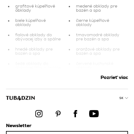
grafitové kúpeľňové
medené obklady pre
obklady
bazén a spa
biele kúpeľňové
čierne kúpeľňové
obklady
obklady
fialové obklady do
tmavomodré obklady
obývacej izby a spálne
pre bazén a spa
hnedé obklady pre
oranžové obklady pre
bazén a spa
bazén a spa
šedé obklady do
červené kuchynské
obývacej izby a spálne
obklady
Pozrieť viac
obklady pre investičné
ružové obklady
projekty
fialové obklady
tmavomodré
kuchynské obklady
dekorácie
SK
modré kuchynské
žlté obklady pre bazén
obklady
a spa
béžové obklady do
čierne kuchynské
Newsletter
obývacej izby a spálne
obklady