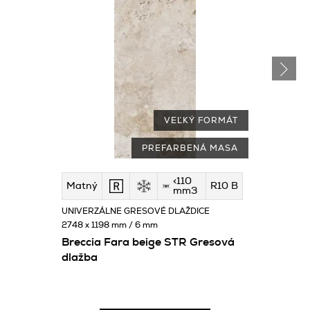
VEĽKÝ FORMÁT
PREFARBENÁ MASA
<110
Matný
R10 B
mm3
UNIVERZÁLNE GRESOVÉ DLAŽDICE
2748 x 1198 mm / 6 mm
Breccia Fara beige STR Gresová
dlažba