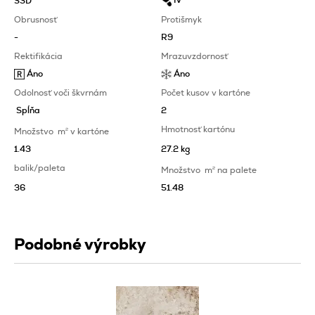
IV
S3D
Obrusnosť
Protišmyk
-
R9
Rektifikácia
Mrazuvzdornosť
Áno
Áno
Odolnosť voči škvrnám
Počet kusov v kartóne
Spĺňa
2
Hmotnosť kartónu
Množstvo
m
2
v kartóne
1.43
27.2 kg
balik/paleta
Množstvo
m
2
na palete
36
51.48
Podobné výrobky