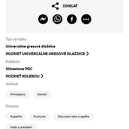
ZDIEĽAŤ
Typ výrobku
Univerzálne gresové dlaždice
POZRIEŤ
UNIVERZÁLNE GRESOVÉ DLAŽDICE
Kolekcia
Shinestone PGC
POZRIEŤ KOLEKCIU
Vzhľad
Prirodzený
Kameň
Priestor
Kúpeľňa
Kuchyňa
Obývacia izba a spálňa
Hala a predsieň