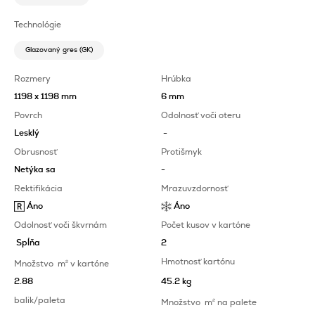
Technológie
Glazovaný gres (GK)
Rozmery
Hrúbka
1198 x 1198 mm
6 mm
Povrch
Odolnosť voči oteru
Lesklý
-
Obrusnosť
Protišmyk
Netýka sa
-
Rektifikácia
Mrazuvzdornosť
Áno
Áno
Odolnosť voči škvrnám
Počet kusov v kartóne
Spĺňa
2
Hmotnosť kartónu
Množstvo
m
2
v kartóne
2.88
45.2 kg
balik/paleta
Množstvo
m
2
na palete