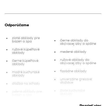
Odporúčame
zlaté obklady pre
čierne obklady do
bazén a spa
obývacej izby a spálne
ružové kúpeľňové
medené obklady
obklady
ružové obklady do
čierne kúpeľňové
obývacej izby a spálne
obklady
fasádne obklady
modré kuchynské
obklady
univerzálne gresové
dlaždice
dlažba na schody
zlaté kuchynské
zelené obklady pre
obklady
bazén a spa
obklady pre investičné
hnedé kúpeľňové
projekty
Pozrieť viac