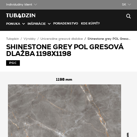
Individuálny klient
SK
PORADENSTVO
KDE KÚPIŤ?
PONUKA
INŠPIRÁCIE
Tubądzin
Výrobky
Univerzálne gresové dlaždice
Shinestone grey POL Gresová dlažba
SHINESTONE GREY POL GRESOVÁ
DLAŽBA 1198X1198
PGC
1198