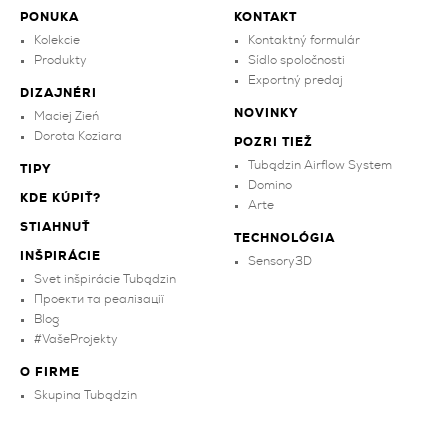
PONUKA
KONTAKT
Kolekcie
Kontaktný formulár
Produkty
Sídlo spoločnosti
Exportný predaj
DIZAJNÉRI
NOVINKY
Maciej Zień
Dorota Koziara
POZRI TIEŽ
Tubądzin Airflow System
TIPY
Domino
KDE KÚPIŤ?
Arte
STIAHNUŤ
TECHNOLÓGIA
INŠPIRÁCIE
Sensory3D
Svet inšpirácie Tubądzin
Проекти та реалізації
Blog
#VašeProjekty
O FIRME
Skupina Tubądzin