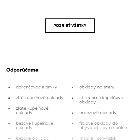
POZRIEŤ VŠETKY
Odporúčame
dokončovacie prvky
obklady na stenu
žlté kúpeľňové obklady
strieborné kúpeľňové
obklady
zlaté kúpeľňové
obklady
oranžové obklady
béžové kúpeľňové
fialové obklady do
obklady
obývacej izby a spálne
béžové obklady
modré kuchynské