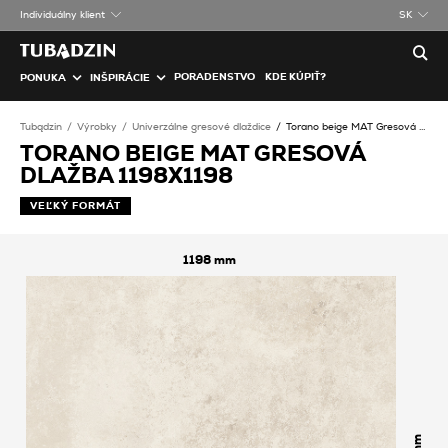
Individuálny klient
SK
PORADENSTVO
KDE KÚPIŤ?
PONUKA
INŠPIRÁCIE
Tubądzin
Výrobky
Univerzálne gresové dlaždice
Torano beige MAT Gresová dlažba
TORANO BEIGE MAT GRESOVÁ
DLAŽBA 1198X1198
VEĽKÝ FORMÁT
1198