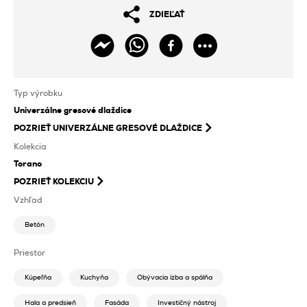
ZDIEĽAŤ
Typ výrobku
Univerzálne gresové dlaždice
POZRIEŤ
UNIVERZÁLNE GRESOVÉ DLAŽDICE
Kolekcia
Torano
POZRIEŤ KOLEKCIU
Vzhľad
Betón
Priestor
Kúpeľňa
Kuchyňa
Obývacia izba a spálňa
Hala a predsieň
Fasáda
Investičný nástroj