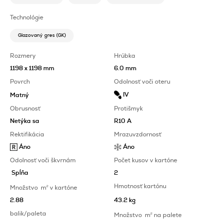
Technológie
Glazovaný gres (GK)
Rozmery
Hrúbka
1198 x 1198 mm
6.0 mm
Povrch
Odolnosť voči oteru
IV
Matný
Obrusnosť
Protišmyk
Netýka sa
R10 A
Rektifikácia
Mrazuvzdornosť
Áno
Áno
Odolnosť voči škvrnám
Počet kusov v kartóne
Spĺňa
2
Hmotnosť kartónu
Množstvo
m
2
v kartóne
2.88
43.2 kg
balik/paleta
Množstvo
m
2
na palete