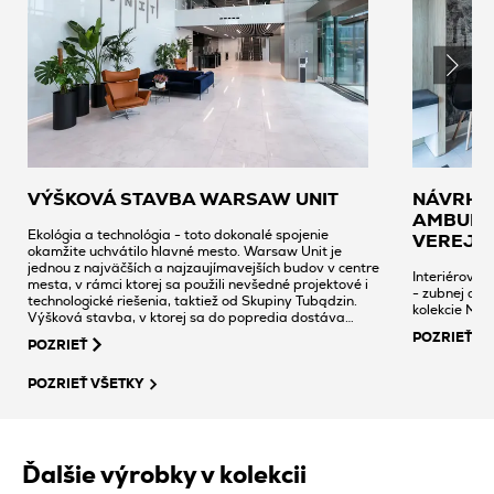
VÝŠKOVÁ STAVBA WARSAW UNIT
NÁVRH 
AMBULAN
Ekológia a technológia - toto dokonalé spojenie
VEREJN
okamžite uchvátilo hlavné mesto. Warsaw Unit je
jednou z najväčších a najzaujímavejších budov v centre
Interiérový 
mesta, v rámci ktorej sa použili nevšedné projektové i
- zubnej ambu
technologické riešenia, taktiež od Skupiny Tubądzin.
kolekcie Mono
Výšková stavba, v ktorej sa do popredia dostáva
futuristický minimalizmus a špičková kvalita
POZRIEŤ
POZRIEŤ
materiálov na finálnu úpravu, prináša 57 tis. metrov
štvorcových kancelárskych priestorov rozmiestnených
na 45 poschodiach.
POZRIEŤ VŠETKY
Ďalšie výrobky v kolekcii