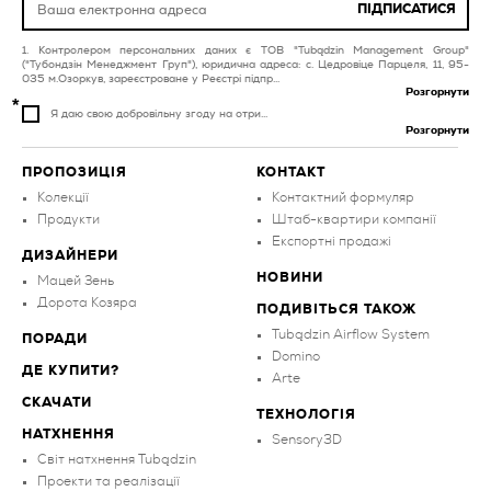
коричнев
ПІДПИСАТИСЯ
плитка для басейнів та
плитка для кухні
спа різнокольорова
Контролером персональних даних є ТОВ "Tubądzin Management Group"
золота
("Тубондзін Менеджмент Груп"), юридична адреса: с. Цедровіце Парцеля, 11, 95-
плитка для балконів та
035 м.Озоркув, зареєстроване у Реєстрі підпр...
терас зелена
Розгорнути
Я даю свою добровільну згоду на отри...
Розгорнути
ПРОПОЗИЦІЯ
КОНТАКТ
Колекції
Контактний формуляр
Продукти
Штаб-квартири компанії
Експортні продажі
ДИЗАЙНЕРИ
НОВИНИ
Мацей Зень
Дорота Козяра
ПОДИВІТЬСЯ ТАКОЖ
Tubądzin Airflow System
ПОРАДИ
Domino
ДЕ КУПИТИ?
Arte
СКАЧАТИ
ТЕХНОЛОГІЯ
НАТХНЕННЯ
Sensory3D
Світ натхнення Tubądzin
Проекти та реалізації