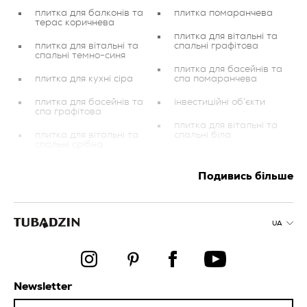
плитка для балконів та
плитка помаранчева
терас коричнева
плитка для вітальні та
плитка для вітальні та
спальні графітова
спальні темно-синя
плитка для басейнів та
плитка для кухні сіра
спа помаранчева
плитка для басейнів та
інвестиційні об’єкти
спа графітова
плитка для вітальні та
плитка для вітальні та
спальні біла
спальні срібна
керамогранітна
плитка для ванної
плитка універсальна
Подивись більше
кімнати чорна
плитка для ванної
плитка для кухні
кімнати бежева
блакитна
плитка для вітальні та
UA
плитка для холу та
спальні рожева
передпокою
плитка для балконів та
плитка для ванної
терас рожева
кімнати помаранчева
Newsletter
плитка для балконів та
плитка для кухні
терас блакитн