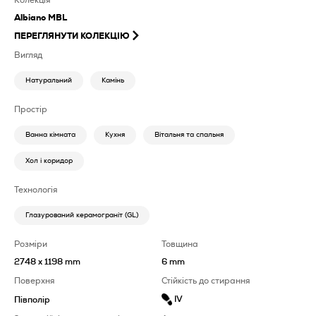
Колекція
Albiano MBL
ПЕРЕГЛЯНУТИ КОЛЕКЦІЮ
Вигляд
Натуральний
Камінь
Простір
Ванна кімната
Кухня
Вітальня та спальня
Хол і коридор
Технологія
Глазурований керамограніт (GL)
Розміри
Товщина
2748 x 1198 mm
6 mm
Поверхня
Стійкість до стирання
IV
Півполір