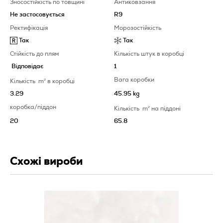
Зносостійкість по товщині
Антиковзання
Не застосовується
R9
Ректифікація
Морозостійкість
Так
Так
Стійкість до плям
Кількість штук в коробці
Відповідає
1
Вага коробки
Кількість
m
2
в коробці
3.29
45.95 kg
коробка/піддон
Кількість
m
2
на піддоні
20
65.8
Схожі вироби