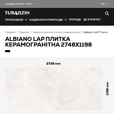
Iндивідуальний клієнт
UA
ПОРАДИ
ДЕ КУПИТИ?
ПРОПОЗИЦІЯ
НАДИХАЮЧІ ПРИКЛАДИ
Tubądzin
Вироби
Керамогранітна плитка універсальна
Albiano LAP Плитка керамогранітна
ALBIANO LAP ПЛИТКА
КЕРАМОГРАНІТНА 2748X1198
2748
1198