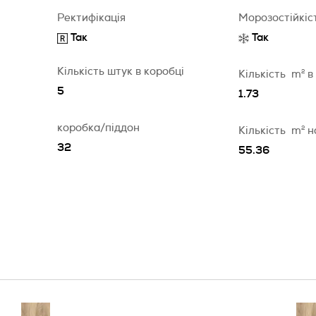
Ректифікація
Морозостійкіс
Так
Так
Кількість штук в коробці
Кількість
m
2
в
5
1.73
коробка/піддон
Кількість
m
2
н
32
55.36