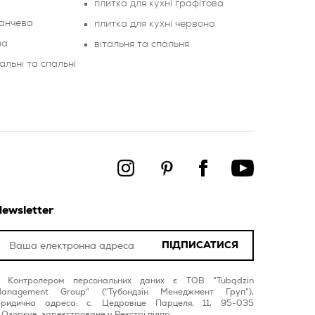
плитка для кухні графітова
анчева
плитка для кухні червона
на
вітальня та спальня
альні та спальні
ewsletter
ПІДПИСАТИСЯ
Контролером персональних даних є ТОВ "Tubądzin
anagement Group" ("Тубондзін Менеджмент Груп"),
ридична адреса: с. Цедровіце Парцеля, 11, 95-035
.Озоркув, зареєстроване у Реєстрі підпр...