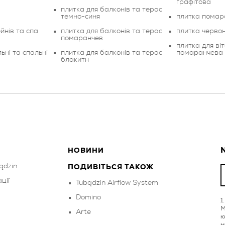
графітова
плитка для балконів та терас
темно-синя
плитка помар
йнів та спа
плитка для балконів та терас
плитка черво
помаранчев
плитка для віт
ьні та спальні
плитка для балконів та терас
помаранчева
блакитн
N
НОВИНИ
ądzin
ПОДИВІТЬСЯ ТАКОЖ
ції
Tubądzin Airflow System
Domino
M
Arte
ю
м