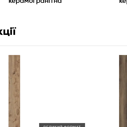
керамогранітна
ке
ції