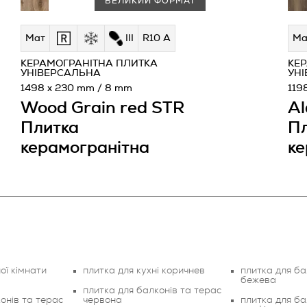
ВЕЛИКИЙ ФОРМАТ
Мат
III
R10 A
Ма
КЕРАМОГРАНІТНА ПЛИТКА
КЕ
УНІВЕРСАЛЬНА
УН
1498 x 230 mm / 8 mm
119
Wood Grain red STR
Al
Плитка
П
керамогранітна
ке
ої кімнати
плитка для кухні коричнев
плитка для ба
бежева
плитка для балконів та терас
онів та терас
червона
плитка для ба