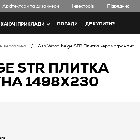
Aрхітектори та дизайнери
Iнвесторів
Підрядник
ПОРАДИ
ДЕ КУПИТИ?
ХАЮЧІ ПРИКЛАДИ
універсальна
Ash Wood beige STR Плитка керамогранітна
GE STR ПЛИТКА
НА 1498X230