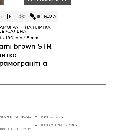
ВЕЛИКИЙ ФОРМАТ
т
III
R10 A
РАМОГРАНІТНА ПЛИТКА
ІВЕРСАЛЬНА
8 x 190 mm / 8 mm
ami brown STR
литка
рамогранітна
лконів та терас
плитка біла
плитка темно-синя
лконів та терас