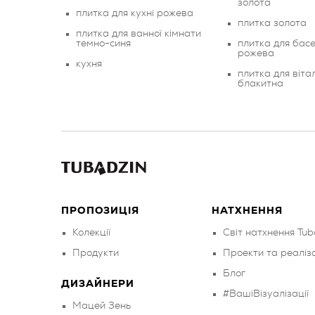
золота
плитка для кухні рожева
плитка золота
плитка для ванної кімнати
темно-синя
плитка для басе
рожева
кухня
плитка для вітал
блакитна
ПРОПОЗИЦІЯ
НАТХНЕННЯ
Колекції
Світ натхнення Tub
Продукти
Проекти та реаліза
Блог
ДИЗАЙНЕРИ
#ВашіВізуалізації
Мацей Зень