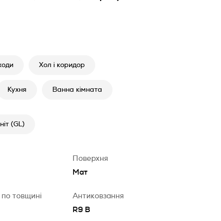
ходи
Хол і коридор
Кухня
Ванна кімната
іт (GL)
Поверхня
Мат
 по товщині
Антиковзання
R9 B