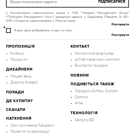
ПІДПИСАТИСЯ
плитка для ванної
плитка для вітальні та
кімнати фіолетова
спальні кремова
Контролером персональних даних є ТОВ "Tubądzin Management Group"
("Тубондзін Менеджмент Груп"), юридична адреса: с. Цедровіце Парцеля, 11, 95-
плитка різнокольорова
035 м.Озоркув, зареєстроване у Реєстрі підпр...
Розгорнути
Я даю свою добровільну згоду на отри...
Розгорнути
ПРОПОЗИЦІЯ
КОНТАКТ
Колекції
Контактний формуляр
Продукти
Штаб-квартири компанії
Експортні продажі
ДИЗАЙНЕРИ
НОВИНИ
Мацей Зень
Дорота Козяра
ПОДИВІТЬСЯ ТАКОЖ
Tubądzin Airflow System
ПОРАДИ
Domino
ДЕ КУПИТИ?
Arte
СКАЧАТИ
ТЕХНОЛОГІЯ
НАТХНЕННЯ
Sensory3D
Світ натхнення Tubądzin
Проекти та реалізації