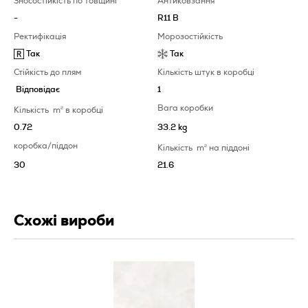
Зносостійкість по товщині
Антиковзання
-
R11 B
Ректифікація
Морозостійкість
Так
Так
Стійкість до плям
Кількість штук в коробці
Відповідає
1
Вага коробки
Кількість
m
2
в коробці
0.72
33.2 kg
коробка/піддон
Кількість
m
2
на піддоні
30
21.6
Схожі вироби