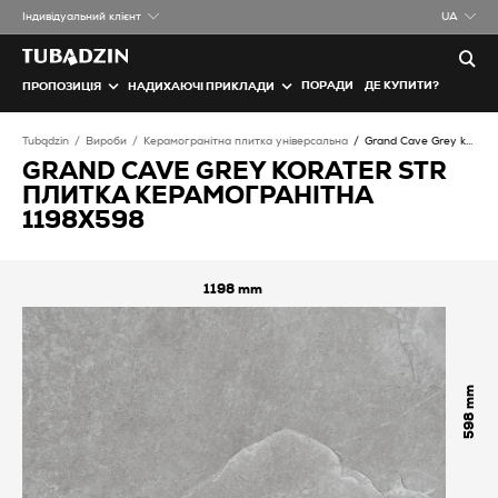
Iндивідуальний клієнт
UA
ПОРАДИ
ДЕ КУПИТИ?
ПРОПОЗИЦІЯ
НАДИХАЮЧІ ПРИКЛАДИ
Tubądzin
Вироби
Керамогранітна плитка універсальна
Grand Cave Grey koraTER STR Плитка керамогранітна
GRAND CAVE GREY KORATER STR
ПЛИТКА КЕРАМОГРАНІТНА
1198X598
1198
598