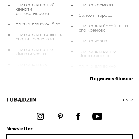
плитка для ванної
плитка кремова
кімнати
різнокольорова
балкон і тераса
плитка для кухні біла
плитка для басейнів та
спа кремова
плитка для вітальні та
спальні фіолетова
плитка чорна
плитка для ванної
плитка для ванної
кімнати чорна
кімнати жовта
плитка для кухні
плитка для ванної
кімнати темно-синя
плитка для ванної
Подивись більше
кімнати червона
плитка для
інвестиційних об’єктів
плитка для вітальні та
спальні мідна
плитка для кухні
кремова
UA
плитка для ванної
кімнати біла
плитка для басейнів та
спа темно-синя
декорації
плитка для вітальні та
Newsletter
плитка для балконів та
спальні
терас бежева
різнокольорова