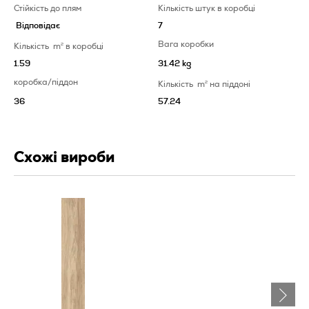
Стійкість до плям
Кількість штук в коробці
Відповідає
7
Вага коробки
Кількість
m
2
в коробці
1.59
31.42 kg
коробка/піддон
Кількість
m
2
на піддоні
36
57.24
Схожі вироби