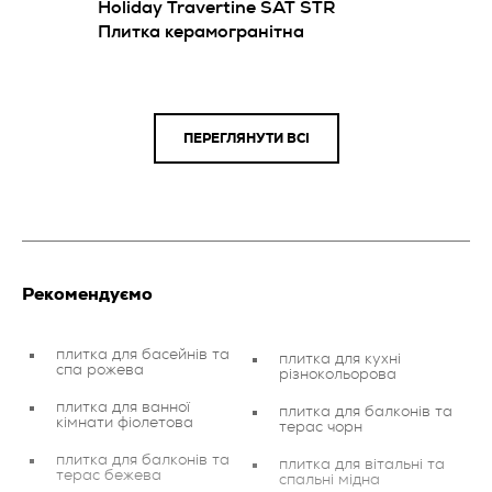
Holiday Travertine SAT STR
Плитка керамогранітна
ПЕРЕГЛЯНУТИ ВСІ
Рекомендуємо
плитка для басейнів та
плитка для кухні
спа рожева
різнокольорова
плитка для ванної
плитка для балконів та
кімнати фіолетова
терас чорн
плитка для балконів та
плитка для вітальні та
терас бежева
спальні мідна