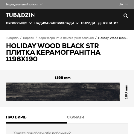
Iндивідуальний клієнт
UA
ПОРАДИ
ДЕ КУПИТИ?
ПРОПОЗИЦІЯ
НАДИХАЮЧІ ПРИКЛАДИ
Tubądzin
Вироби
Керамогранітна плитка універсальна
Holiday Wood black STR Плитка керамогранітна
HOLIDAY WOOD BLACK STR
ПЛИТКА КЕРАМОГРАНІТНА
1198X190
1198
190
ПРО ВИРІБ
СКАЧАТИ
Хочете придбати або побачити?