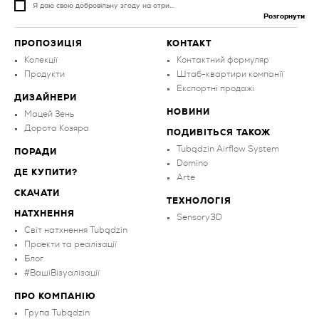
Я даю свою добровільну згоду на отри...
Розгорнути
ПРОПОЗИЦІЯ
КОНТАКТ
Колекції
Контактний формуляр
Продукти
Штаб-квартири компанії
Експортні продажі
ДИЗАЙНЕРИ
НОВИНИ
Мацей Зень
Дорота Козяра
ПОДИВІТЬСЯ ТАКОЖ
Tubądzin Airflow System
ПОРАДИ
Domino
ДЕ КУПИТИ?
Arte
СКАЧАТИ
ТЕХНОЛОГІЯ
НАТХНЕННЯ
Sensory3D
Світ натхнення Tubądzin
Проекти та реалізації
Блог
#ВашіВізуалізації
ПРО КОМПАНІЮ
Група Tubądzin