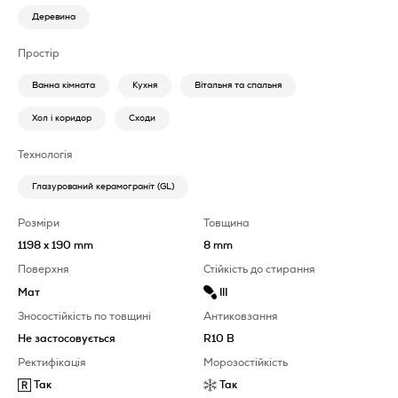
Деревина
Простір
Ванна кімната
Кухня
Вітальня та спальня
Хол і коридор
Сходи
Технологія
Глазурований керамограніт (GL)
Розміри
Товщина
1198 x 190 mm
8 mm
Поверхня
Стійкість до стирання
III
Мат
Зносостійкість по товщині
Антиковзання
Не застосовується
R10 B
Ректифікація
Морозостійкість
Так
Так