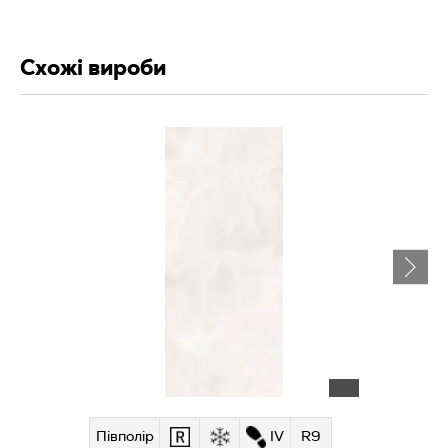
Схожі вироби
Півполір
IV
R9