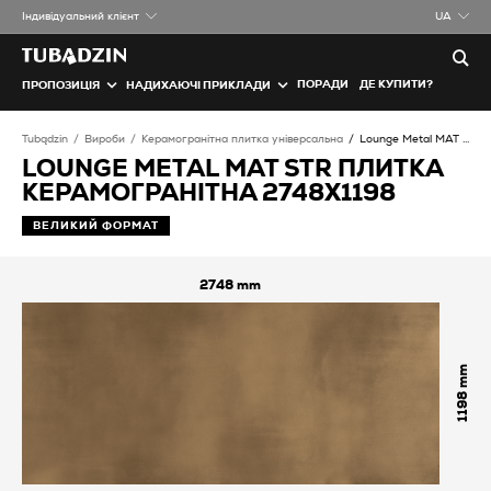
Iндивідуальний клієнт
UA
ПОРАДИ
ДЕ КУПИТИ?
ПРОПОЗИЦІЯ
НАДИХАЮЧІ ПРИКЛАДИ
Tubądzin
Вироби
Керамогранітна плитка універсальна
Lounge Metal MAT STR Плитка керамогранітна
LOUNGE METAL MAT STR ПЛИТКА
КЕРАМОГРАНІТНА 2748X1198
ВЕЛИКИЙ ФОРМАТ
2748
1198