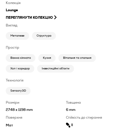
Колекція
Lounge
ПЕРЕГЛЯНУТИ КОЛЕКЦІЮ
Вигляд
Металеве
Структура
Простір
Ванна кімната
Кухня
Вітальня та спальня
Хол і коридор
Інвестиційні об’єкти
Технологія
Sensory3D
Розміри
Товщина
2748 x 1198 mm
6 mm
Поверхня
Стійкість до стирання
II
Мат