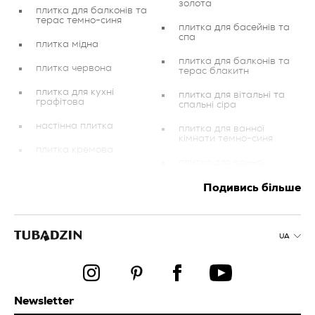
золота
плитка для балконів та
терас темно-синя
плитка для басейнів та
спа
плитка мідна
плитка для балконів та
плитка червона
терас блакитн
плитка для кухні
плитка для вітальні та
графітова
спальні сіра
настінна плитка
плитка для ванної
кімнати темно-синя
плитка кремова
плитка для ванної
кімнати коричнева
плитка для басейнів та
спа темно-синя
Подивись більше
плитка для вітальні та
спальні блакитна
плитка для ванної
кімнати фіолетова
фасад
UA
плитка для ванної
кімнати мідна
плитка для балконів та
терас фіолетова
плитка для басейнів та
спа сіра
плитка для балконів та
терас біла
Newsletter
плитка для кухні