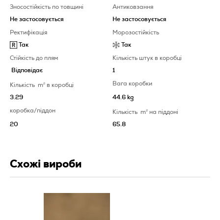
Зносостійкість по товщині
Антиковзання
Не застосовується
Не застосовується
Ректифікація
Морозостійкість
Так
Так
Стійкість до плям
Кількість штук в коробці
Відповідає
1
Вага коробки
Кількість
m
2
в коробці
3.29
44.6 kg
коробка/піддон
Кількість
m
2
на піддоні
20
65.8
Схожі вироби