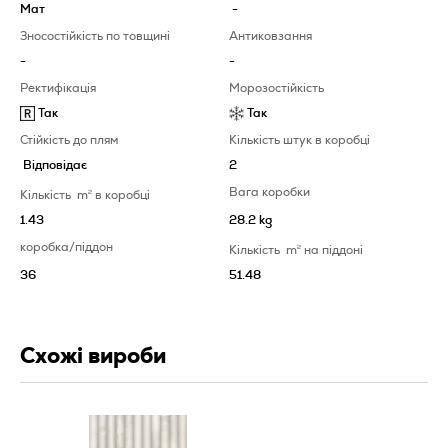
Мат
-
Зносостійкість по товщині
Антиковзання
-
-
Ректифікація
Морозостійкість
Так
Так
Стійкість до плям
Кількість штук в коробці
Відповідає
2
Вага коробки
Кількість
m
2
в коробці
1.43
28.2 kg
коробка/піддон
Кількість
m
2
на піддоні
36
51.48
Схожі вироби