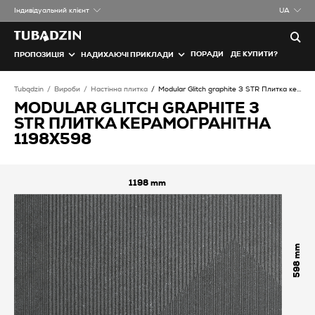
Iндивідуальний клієнт
UA
ПОРАДИ
ДЕ КУПИТИ?
ПРОПОЗИЦІЯ
НАДИХАЮЧІ ПРИКЛАДИ
Tubądzin
Вироби
Настінна плитка
Modular Glitch graphite 3 STR Плитка керамогранітна
MODULAR GLITCH GRAPHITE 3
STR ПЛИТКА КЕРАМОГРАНІТНА
1198X598
1198
598