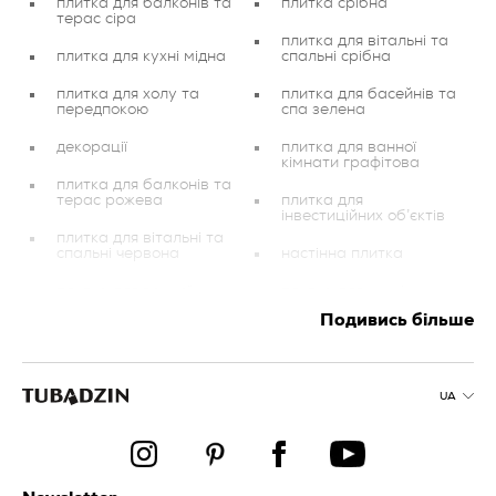
плитка для балконів та
плитка срібна
терас сіра
плитка для вітальні та
плитка для кухні мідна
спальні срібна
плитка для холу та
плитка для басейнів та
передпокою
спа зелена
декорації
плитка для ванної
кімнати графітова
плитка для балконів та
терас рожева
плитка для
інвестиційних об’єктів
плитка для вітальні та
спальні червона
настінна плитка
плитка для ванної
плитка для кухні
кімнати помаранчева
зелена
Подивись більше
плитка для ванної
плитка для вітальні та
кімнати бежева
спальні біла
плитка для кухні
плитка для ванної
UA
темно-синя
кімнати темно-синя
плитка для вітальні та
плитка для вітальні та
спальні помаранчева
спальні чорна