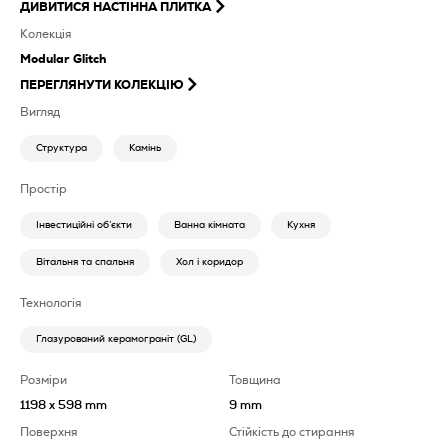
ДИВИТИСЯ
НАСТІННА ПЛИТКА
Колекція
Modular Glitch
ПЕРЕГЛЯНУТИ КОЛЕКЦІЮ
Вигляд
Структура
Камінь
Простір
Інвестиційні об’єкти
Ванна кімната
Кухня
Вітальня та спальня
Хол і коридор
Технологія
Глазурований керамограніт (GL)
Розміри
Товщина
1198 x 598 mm
9 mm
Поверхня
Стійкість до стирання