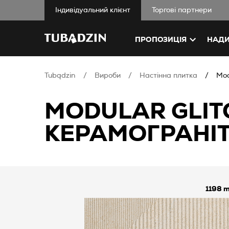
Iндивідуальний клієнт
Торгові партнери
ПРОПОЗИЦІЯ
НАДИ
Tubądzin
Вироби
Настінна плитка
Mod
MODULAR GLITC
КЕРАМОГРАНІТ
1198