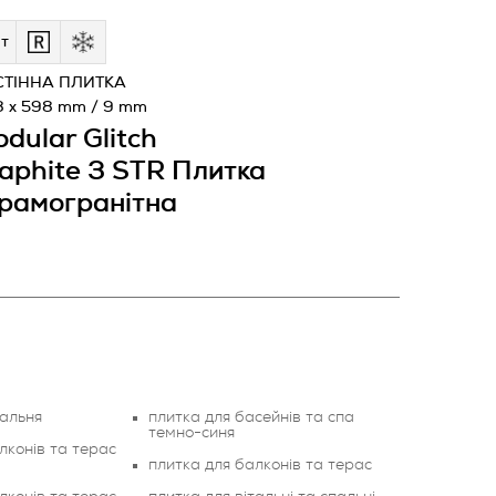
т
СТІННА ПЛИТКА
8 x 598 mm / 9 mm
dular Glitch
aphite 3 STR Плитка
рамогранітна
пальня
плитка для басейнів та спа
темно-синя
лконів та терас
плитка для балконів та терас