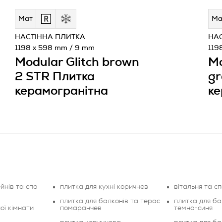
Мат
Ма
НАСТІННА ПЛИТКА
НА
1198 x 598 mm / 9 mm
119
Modular Glitch brown
Mo
2 STR Плитка
gr
керамогранітна
ке
йнів та спа
плитка для кухні коричнев
вітальня та с
плитка для балконів та терас
плитка для ба
ої кімнати
помаранчев
темно-синя