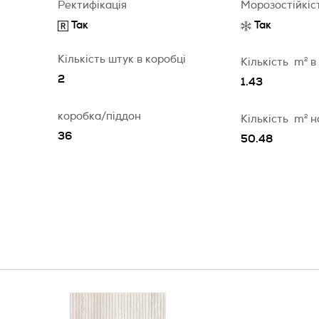
Ректифікація
Морозостійкіс
Так
Так
Кількість штук в коробці
Кількість
m
2
в
2
1.43
коробка/піддон
Кількість
m
2
н
36
50.48