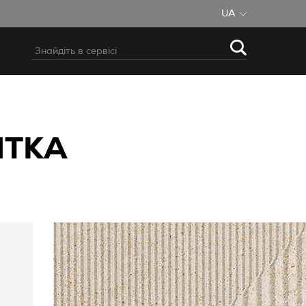
UA
ИТКА