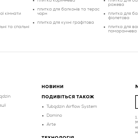
плитка коричнева
плитка для ба
рожева
плитка для балконів та терас
ої кімнати
чорн
плитка для ба
фіолетова
плитка для кухні графітова
ьні та спальні
плитка для ва
помаранчева
N
НОВИНИ
ądzin
ПОДИВІТЬСЯ ТАКОЖ
ції
Tubądzin Airflow System
Domino
M
Arte
ю
м