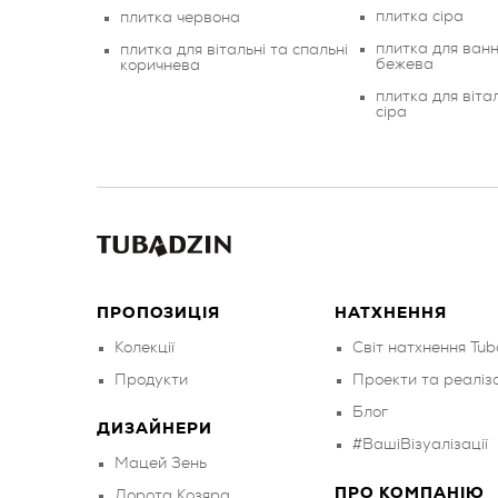
плитка сіра
плитка червона
плитка для ванн
плитка для вітальні та спальні
бежева
коричнева
плитка для вітал
сіра
ПРОПОЗИЦІЯ
НАТХНЕННЯ
Колекції
Світ натхнення Tub
Продукти
Проекти та реаліза
Блог
ДИЗАЙНЕРИ
#ВашіВізуалізації
Мацей Зень
ПРО КОМПАНІЮ
Дорота Козяра