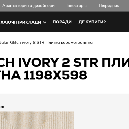
Aрхітектори та дизайнери
Iнвесторів
Підрядник
ПОРАДИ
ДЕ КУПИТИ?
ХАЮЧІ ПРИКЛАДИ
ular Glitch ivory 2 STR Плитка керамогранітна
H IVORY 2 STR ПЛ
НА 1198X598