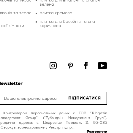
лконів та терас
плитка для вітальні та спальні
зелена
лконів та терас
плитка кремова
плитка для басейнів та спа
нної кімнати
коричнева
ewsletter
ПІДПИСАТИСЯ
Контролером персональних даних є ТОВ "Tubądzin
anagement Group" ("Тубондзін Менеджмент Груп"),
ридична адреса: с. Цедровіце Парцеля, 11, 95-035
.Озоркув, зареєстроване у Реєстрі підпр...
Розгорнути