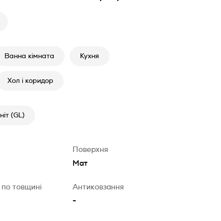
Ванна кімната
Кухня
Хол і коридор
іт (GL)
Поверхня
Мат
 по товщині
Антиковзання
-