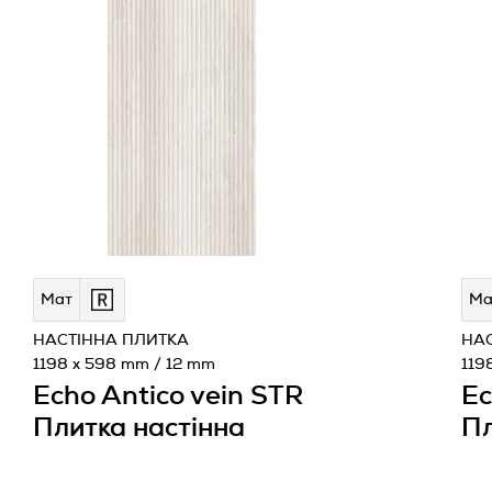
Мат
Ма
НАСТІННА ПЛИТКА
НА
1198 x 598 mm / 12 mm
119
Echo Antico vein STR
Ec
Плитка настінна
Пл